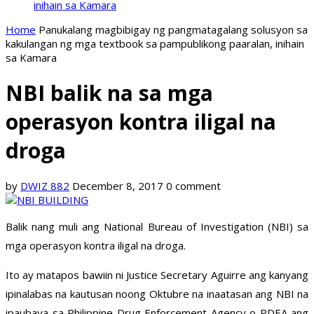
inihain sa Kamara
Home
Panukalang magbibigay ng pangmatagalang solusyon sa
kakulangan ng mga textbook sa pampublikong paaralan, inihain
sa Kamara
NBI balik na sa mga
operasyon kontra iligal na
droga
by
DWIZ 882
December 8, 2017
0 comment
Balik nang muli ang National Bureau of Investigation (NBI) sa
mga operasyon kontra iligal na droga.
Ito ay matapos bawiin ni Justice Secretary Aguirre ang kanyang
ipinalabas na kautusan noong Oktubre na inaatasan ang NBI na
ipaubaya sa Philippine Drug Enforcement Agency o PDEA ang