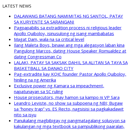
LATEST NEWS
DALAWANG BATANG NAMIMITAS NG SANTOL, PATAY
SA KURYENTE SA SARANGANI
Pagpapabilis sa extradition process ni religious leader
Apollo Quiboloy, isinusulong ng isang mambabatas
Magat Dam, wala na sa critical level
Ilang Maleta Boys, binawi ang mga alegasyon laban kina
Pangulong Marcos, dating House Speaker Romualdez at
dating Congressman Co
LALAKI, PATAY SA SAKSAK DAHIL SA ALITAN SA TAYA SA
BASKETBALL SA DANAO CITY
Pag-extradite kay KOJC founder Pastor Apollo Quiboloy,
hiniling na ng Amerika
Exclusive power ng Kamara sa impeachment,
napatunayan sa SC ruling
House prosecutors, may hamon sa kampo ni VP Sara
Leandro Leviste, no show sa subpoena ng NBI; Bugaw
sa “honey trap” vs. ES Recto, nagsisisi sa pagkakadawit
nito sa isyu
Panukalang magbibigay ng pangmatagalang solusyon sa
kakulangan ng mga textbook sa pampublikong paaralan,