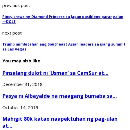
previous post
Pinoy crews ng Diamond Princess sa Japan posibleng parangalan
—DOLE
next post
Trump inimbitahan ang Southeast Asian leaders sa isang summit
sa Las Vegas
You may also like
Pinsalang dulot ni ‘Usman’ sa CamSur at...
December 31, 2018
Pasya ni Albayalde na maagang bumaba sa...
October 14, 2019
Mahigit 80k katao naapektuhan ng pag-ulan
at...