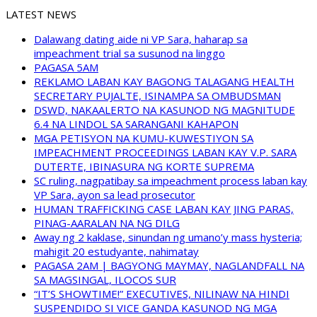
LATEST NEWS
Dalawang dating aide ni VP Sara, haharap sa
impeachment trial sa susunod na linggo
PAGASA 5AM
REKLAMO LABAN KAY BAGONG TALAGANG HEALTH
SECRETARY PUJALTE, ISINAMPA SA OMBUDSMAN
DSWD, NAKAALERTO NA KASUNOD NG MAGNITUDE
6.4 NA LINDOL SA SARANGANI KAHAPON
MGA PETISYON NA KUMU-KUWESTIYON SA
IMPEACHMENT PROCEEDINGS LABAN KAY V.P. SARA
DUTERTE, IBINASURA NG KORTE SUPREMA
SC ruling, nagpatibay sa impeachment process laban kay
VP Sara, ayon sa lead prosecutor
HUMAN TRAFFICKING CASE LABAN KAY JING PARAS,
PINAG-AARALAN NA NG DILG
Away ng 2 kaklase, sinundan ng umano’y mass hysteria;
mahigit 20 estudyante, nahimatay
PAGASA 2AM | BAGYONG MAYMAY, NAGLANDFALL NA
SA MAGSINGAL, ILOCOS SUR
“IT’S SHOWTIME!” EXECUTIVES, NILINAW NA HINDI
SUSPENDIDO SI VICE GANDA KASUNOD NG MGA