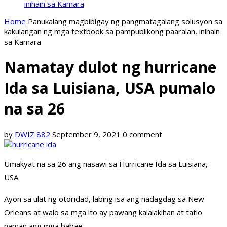
inihain sa Kamara
Home
Panukalang magbibigay ng pangmatagalang solusyon sa
kakulangan ng mga textbook sa pampublikong paaralan, inihain
sa Kamara
Namatay dulot ng hurricane
Ida sa Luisiana, USA pumalo
na sa 26
by
DWIZ 882
September 9, 2021
0 comment
Umakyat na sa 26 ang nasawi sa Hurricane Ida sa Luisiana,
USA.
Ayon sa ulat ng otoridad, labing isa ang nadagdag sa New
Orleans at walo sa mga ito ay pawang kalalakihan at tatlo
naman ang mga babae.