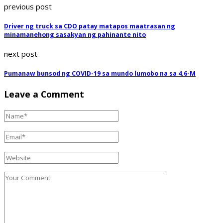
previous post
Driver ng truck sa CDO patay matapos maatrasan ng
minamanehong sasakyan ng pahinante nito
next post
Pumanaw bunsod ng COVID-19 sa mundo lumobo na sa 4.6-M
Leave a Comment