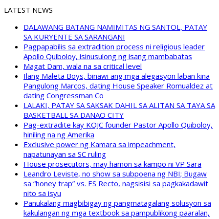
LATEST NEWS
DALAWANG BATANG NAMIMITAS NG SANTOL, PATAY
SA KURYENTE SA SARANGANI
Pagpapabilis sa extradition process ni religious leader
Apollo Quiboloy, isinusulong ng isang mambabatas
Magat Dam, wala na sa critical level
Ilang Maleta Boys, binawi ang mga alegasyon laban kina
Pangulong Marcos, dating House Speaker Romualdez at
dating Congressman Co
LALAKI, PATAY SA SAKSAK DAHIL SA ALITAN SA TAYA SA
BASKETBALL SA DANAO CITY
Pag-extradite kay KOJC founder Pastor Apollo Quiboloy,
hiniling na ng Amerika
Exclusive power ng Kamara sa impeachment,
napatunayan sa SC ruling
House prosecutors, may hamon sa kampo ni VP Sara
Leandro Leviste, no show sa subpoena ng NBI; Bugaw
sa “honey trap” vs. ES Recto, nagsisisi sa pagkakadawit
nito sa isyu
Panukalang magbibigay ng pangmatagalang solusyon sa
kakulangan ng mga textbook sa pampublikong paaralan,