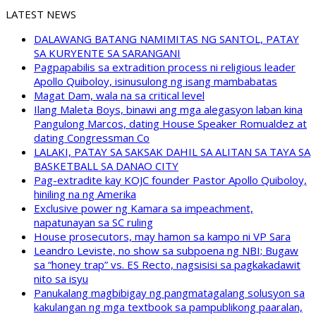
LATEST NEWS
DALAWANG BATANG NAMIMITAS NG SANTOL, PATAY
SA KURYENTE SA SARANGANI
Pagpapabilis sa extradition process ni religious leader
Apollo Quiboloy, isinusulong ng isang mambabatas
Magat Dam, wala na sa critical level
Ilang Maleta Boys, binawi ang mga alegasyon laban kina
Pangulong Marcos, dating House Speaker Romualdez at
dating Congressman Co
LALAKI, PATAY SA SAKSAK DAHIL SA ALITAN SA TAYA SA
BASKETBALL SA DANAO CITY
Pag-extradite kay KOJC founder Pastor Apollo Quiboloy,
hiniling na ng Amerika
Exclusive power ng Kamara sa impeachment,
napatunayan sa SC ruling
House prosecutors, may hamon sa kampo ni VP Sara
Leandro Leviste, no show sa subpoena ng NBI; Bugaw
sa “honey trap” vs. ES Recto, nagsisisi sa pagkakadawit
nito sa isyu
Panukalang magbibigay ng pangmatagalang solusyon sa
kakulangan ng mga textbook sa pampublikong paaralan,