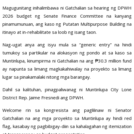
Magugunitang inihalimbawa ni Gatchalian sa hearing ng DPWH
2026 budget ng Senate Finance Committee na kanyang
pinamumunuan, ang kaso ng Putatan Multipurpose Building na
itinayo at in-rehabilitate sa loob ng isang taon.
Nag-ugat anya ang isyu mula sa “generic entry” na hindi
tumukoy sa partikular na alokasyon ng pondo at sa kaso sa
Muntinlupa, kinumpirma ni Gatchalian na ang ₱30.3 million fund
ay napunta sa limang magkakahiwalay na proyekto sa limang
lugar sa pinakamalaki nitong mga barangay.
Dahil sa kalituhan, pinagpaliwanag ni Muntinlupa City Lone
District Rep. Jaime Fresnedi ang DPWH.
Welcome rin sa kongresista ang paglilinaw ni Senator
Gatchalian na ang mga proyekto sa Muntinlupa ay hindi red
flag, kasabay ng pagbibigay-diin sa kahalagahan ng itemization