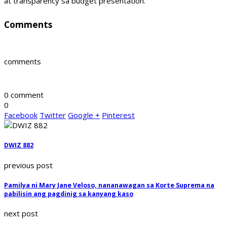
at transparency sa budget presentation.
Comments
comments
0 comment
0
Facebook
Twitter
Google +
Pinterest
DWIZ 882
previous post
Pamilya ni Mary Jane Veloso, nananawagan sa Korte Suprema na
pabilisin ang pagdinig sa kanyang kaso
next post