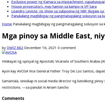
Exclusive power ng Kamara sa impeachment, napatunayan 
House prosecutors, may hamon sa kampo ni VP Sara
Leandro Leviste, no show sa subpoena ng NBI; Bugaw sa “h
Panukalang magbibigay ng pangmatagalang solusyon sa ka
Home
Panukalang magbibigay ng pangmatagalang solusyon sa k
Mga pinoy sa Middle East, ni
by
DWIZ 882
December 16, 2021
0 comment
Hinikayat ng opisyal ng Apostolic Vicariate of Southern Arabia 
Ayon kay AVOSA Vice General Father Troy De Los Santos, dapat 
Samantala, sinisikap ni social media director ng katolikong pino
restrictions. —sa panulat ni Airiam Sancho
Comments