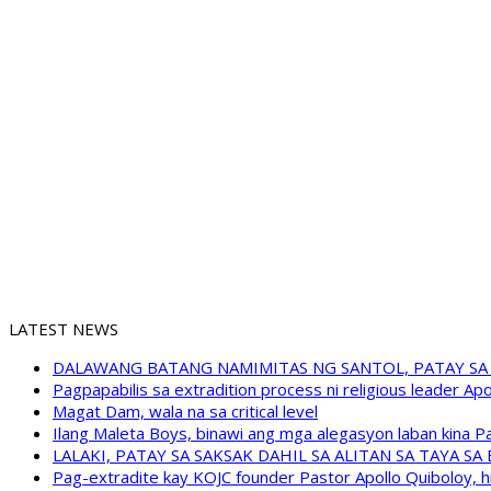
LATEST NEWS
DALAWANG BATANG NAMIMITAS NG SANTOL, PATAY SA
Pagpapabilis sa extradition process ni religious leader A
Magat Dam, wala na sa critical level
Ilang Maleta Boys, binawi ang mga alegasyon laban kina
LALAKI, PATAY SA SAKSAK DAHIL SA ALITAN SA TAYA S
Pag-extradite kay KOJC founder Pastor Apollo Quiboloy, hi