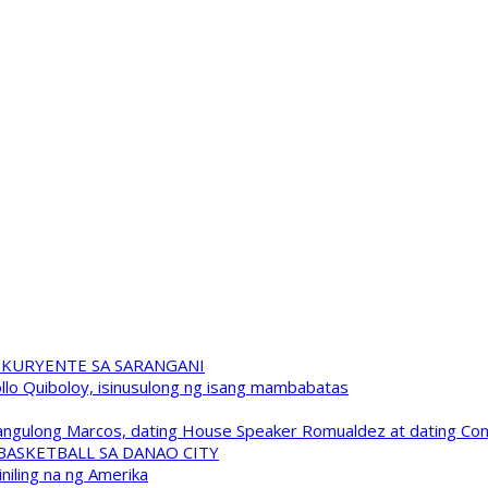
 KURYENTE SA SARANGANI
pollo Quiboloy, isinusulong ng isang mambabatas
 Pangulong Marcos, dating House Speaker Romualdez at dating C
A BASKETBALL SA DANAO CITY
niling na ng Amerika