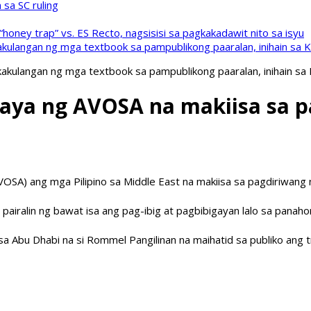
sa SC ruling
oney trap” vs. ES Recto, nagsisisi sa pagkakadawit nito sa isyu
kulangan ng mga textbook sa pampublikong paaralan, inihain sa 
akulangan ng mga textbook sa pampublikong paaralan, inihain sa
yaya ng AVOSA na makiisa sa 
(AVOSA) ang mga Pilipino sa Middle East na makiisa sa pagdiriwang
pairalin ng bawat isa ang pag-ibig at pagbibigayan lalo sa pana
y sa Abu Dhabi na si Rommel Pangilinan na maihatid sa publiko ang 