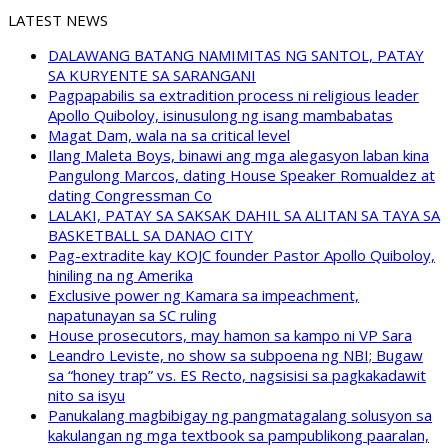
LATEST NEWS
DALAWANG BATANG NAMIMITAS NG SANTOL, PATAY
SA KURYENTE SA SARANGANI
Pagpapabilis sa extradition process ni religious leader
Apollo Quiboloy, isinusulong ng isang mambabatas
Magat Dam, wala na sa critical level
Ilang Maleta Boys, binawi ang mga alegasyon laban kina
Pangulong Marcos, dating House Speaker Romualdez at
dating Congressman Co
LALAKI, PATAY SA SAKSAK DAHIL SA ALITAN SA TAYA SA
BASKETBALL SA DANAO CITY
Pag-extradite kay KOJC founder Pastor Apollo Quiboloy,
hiniling na ng Amerika
Exclusive power ng Kamara sa impeachment,
napatunayan sa SC ruling
House prosecutors, may hamon sa kampo ni VP Sara
Leandro Leviste, no show sa subpoena ng NBI; Bugaw
sa “honey trap” vs. ES Recto, nagsisisi sa pagkakadawit
nito sa isyu
Panukalang magbibigay ng pangmatagalang solusyon sa
kakulangan ng mga textbook sa pampublikong paaralan,