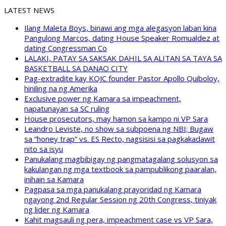
LATEST NEWS
Ilang Maleta Boys, binawi ang mga alegasyon laban kina
Pangulong Marcos, dating House Speaker Romualdez at
dating Congressman Co
LALAKI, PATAY SA SAKSAK DAHIL SA ALITAN SA TAYA SA
BASKETBALL SA DANAO CITY
Pag-extradite kay KOJC founder Pastor Apollo Quiboloy,
hiniling na ng Amerika
Exclusive power ng Kamara sa impeachment,
napatunayan sa SC ruling
House prosecutors, may hamon sa kampo ni VP Sara
Leandro Leviste, no show sa subpoena ng NBI; Bugaw
sa “honey trap” vs. ES Recto, nagsisisi sa pagkakadawit
nito sa isyu
Panukalang magbibigay ng pangmatagalang solusyon sa
kakulangan ng mga textbook sa pampublikong paaralan,
inihain sa Kamara
Pagpasa sa mga panukalang prayoridad ng Kamara
ngayong 2nd Regular Session ng 20th Congress, tiniyak
ng lider ng Kamara
Kahit magsauli ng pera, impeachment case vs VP Sara,