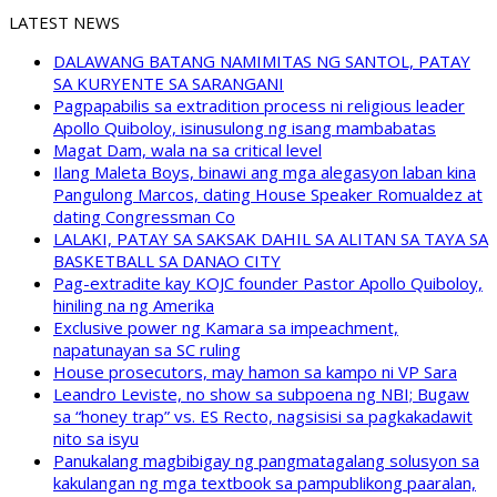
LATEST NEWS
DALAWANG BATANG NAMIMITAS NG SANTOL, PATAY
SA KURYENTE SA SARANGANI
Pagpapabilis sa extradition process ni religious leader
Apollo Quiboloy, isinusulong ng isang mambabatas
Magat Dam, wala na sa critical level
Ilang Maleta Boys, binawi ang mga alegasyon laban kina
Pangulong Marcos, dating House Speaker Romualdez at
dating Congressman Co
LALAKI, PATAY SA SAKSAK DAHIL SA ALITAN SA TAYA SA
BASKETBALL SA DANAO CITY
Pag-extradite kay KOJC founder Pastor Apollo Quiboloy,
hiniling na ng Amerika
Exclusive power ng Kamara sa impeachment,
napatunayan sa SC ruling
House prosecutors, may hamon sa kampo ni VP Sara
Leandro Leviste, no show sa subpoena ng NBI; Bugaw
sa “honey trap” vs. ES Recto, nagsisisi sa pagkakadawit
nito sa isyu
Panukalang magbibigay ng pangmatagalang solusyon sa
kakulangan ng mga textbook sa pampublikong paaralan,