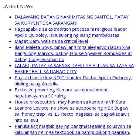
LATEST NEWS
DALAWANG BATANG NAMIMITAS NG SANTOL, PATAY
SA KURYENTE SA SARANGANI
Pagpapabilis sa extradition process ni religious leader
Apollo Quiboloy, isinusulong ng isang mambabatas
Magat Dam, wala na sa critical level
Ilang Maleta Boys, binawi ang mga alegasyon laban kina
Pangulong Marcos, dating House Speaker Romualdez at
dating Congressman Co
LALAKI, PATAY SA SAKSAK DAHIL SA ALITAN SA TAYA SA
BASKETBALL SA DANAO CITY
Pag-extradite kay KOJC founder Pastor Apollo Quiboloy,
hiniling na ng Amerika
Exclusive power ng Kamara sa impeachment,
napatunayan sa SC ruling
House prosecutors, may hamon sa kampo ni VP Sara
Leandro Leviste, no show sa subpoena ng NBI; Bugaw
sa “honey trap” vs. ES Recto, nagsisisi sa pagkakadawit
nito sa isyu
Panukalang magbibigay ng pangmatagalang solusyon sa
kakulangan ng mga textbook sa pampublikong paaralan,