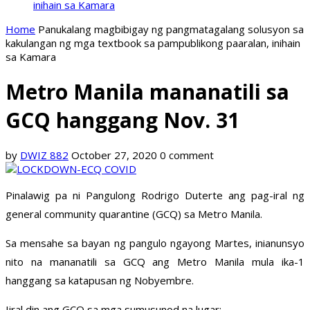
inihain sa Kamara
Home
Panukalang magbibigay ng pangmatagalang solusyon sa
kakulangan ng mga textbook sa pampublikong paaralan, inihain
sa Kamara
Metro Manila mananatili sa
GCQ hanggang Nov. 31
by
DWIZ 882
October 27, 2020
0 comment
Pinalawig pa ni Pangulong Rodrigo Duterte ang pag-iral ng
general community quarantine (GCQ) sa Metro Manila.
Sa mensahe sa bayan ng pangulo ngayong Martes, inianunsyo
nito na mananatili sa GCQ ang Metro Manila mula ika-1
hanggang sa katapusan ng Nobyembre.
Iiral din ang GCQ sa mga sumusunod na lugar: