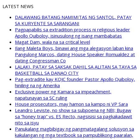
LATEST NEWS
DALAWANG BATANG NAMIMITAS NG SANTOL, PATAY
SA KURYENTE SA SARANGANI
Pagpapabilis sa extradition process ni religious leader
Apollo Quiboloy, isinusulong ng isang mambabatas
Magat Dam, wala na sa critical level
Ilang Maleta Boys, binawi ang mga alegasyon laban kina
Pangulong Marcos, dating House Speaker Romualdez at
dating Congressman Co
LALAKI, PATAY SA SAKSAK DAHIL SA ALITAN SA TAYA SA
BASKETBALL SA DANAO CITY
Pag-extradite kay KOJC founder Pastor Apollo Quiboloy,
hiniling na ng Amerika
Exclusive power ng Kamara sa impeachment,
napatunayan sa SC ruling
House prosecutors, may hamon sa kampo ni VP Sara
Leandro Leviste, no show sa subpoena ng NBI; Bugaw
sa “honey trap” vs. ES Recto, nagsisisi sa pagkakadawit
nito sa isyu
Panukalang magbibigay ng pangmatagalang solusyon sa
kakulangan ng mga textbook sa pampublikong paaralan,