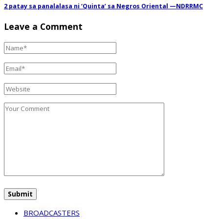
2 patay sa panalalasa ni ‘Quinta’ sa Negros Oriental —NDRRMC
Leave a Comment
BROADCASTERS