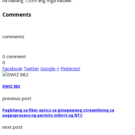
na habang 7,039 ang mga nasawi.
Comments
comments
0 comment
0
Facebook
Twitter
Google +
Pinterest
DWIZ 882
previous post
Pagbilang sa fiber optics sa ginagawang streamlining sa
pagpoproseso ng permits inihirit ng NTC
next post