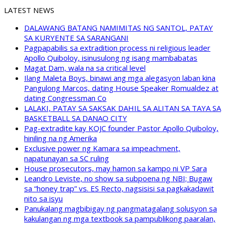
LATEST NEWS
DALAWANG BATANG NAMIMITAS NG SANTOL, PATAY
SA KURYENTE SA SARANGANI
Pagpapabilis sa extradition process ni religious leader
Apollo Quiboloy, isinusulong ng isang mambabatas
Magat Dam, wala na sa critical level
Ilang Maleta Boys, binawi ang mga alegasyon laban kina
Pangulong Marcos, dating House Speaker Romualdez at
dating Congressman Co
LALAKI, PATAY SA SAKSAK DAHIL SA ALITAN SA TAYA SA
BASKETBALL SA DANAO CITY
Pag-extradite kay KOJC founder Pastor Apollo Quiboloy,
hiniling na ng Amerika
Exclusive power ng Kamara sa impeachment,
napatunayan sa SC ruling
House prosecutors, may hamon sa kampo ni VP Sara
Leandro Leviste, no show sa subpoena ng NBI; Bugaw
sa “honey trap” vs. ES Recto, nagsisisi sa pagkakadawit
nito sa isyu
Panukalang magbibigay ng pangmatagalang solusyon sa
kakulangan ng mga textbook sa pampublikong paaralan,