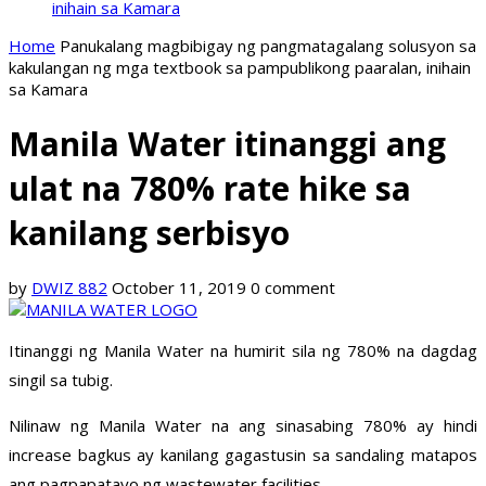
inihain sa Kamara
Home
Panukalang magbibigay ng pangmatagalang solusyon sa
kakulangan ng mga textbook sa pampublikong paaralan, inihain
sa Kamara
Manila Water itinanggi ang
ulat na 780% rate hike sa
kanilang serbisyo
by
DWIZ 882
October 11, 2019
0 comment
Itinanggi ng Manila Water na humirit sila ng 780% na dagdag
singil sa tubig.
Nilinaw ng Manila Water na ang sinasabing 780% ay hindi
increase bagkus ay kanilang gagastusin sa sandaling matapos
ang pagpapatayo ng wastewater facilities.