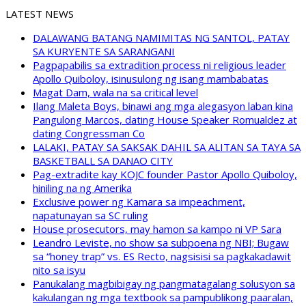
LATEST NEWS
DALAWANG BATANG NAMIMITAS NG SANTOL, PATAY
SA KURYENTE SA SARANGANI
Pagpapabilis sa extradition process ni religious leader
Apollo Quiboloy, isinusulong ng isang mambabatas
Magat Dam, wala na sa critical level
Ilang Maleta Boys, binawi ang mga alegasyon laban kina
Pangulong Marcos, dating House Speaker Romualdez at
dating Congressman Co
LALAKI, PATAY SA SAKSAK DAHIL SA ALITAN SA TAYA SA
BASKETBALL SA DANAO CITY
Pag-extradite kay KOJC founder Pastor Apollo Quiboloy,
hiniling na ng Amerika
Exclusive power ng Kamara sa impeachment,
napatunayan sa SC ruling
House prosecutors, may hamon sa kampo ni VP Sara
Leandro Leviste, no show sa subpoena ng NBI; Bugaw
sa “honey trap” vs. ES Recto, nagsisisi sa pagkakadawit
nito sa isyu
Panukalang magbibigay ng pangmatagalang solusyon sa
kakulangan ng mga textbook sa pampublikong paaralan,