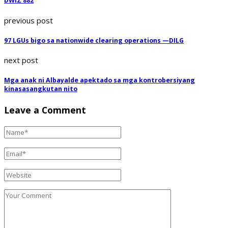
DWIZ 882
previous post
97 LGUs bigo sa nationwide clearing operations —DILG
next post
Mga anak ni Albayalde apektado sa mga kontrobersiyang
kinasasangkutan nito
Leave a Comment