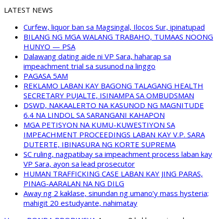
LATEST NEWS
Curfew, liquor ban sa Magsingal, Ilocos Sur, ipinatupad
BILANG NG MGA WALANG TRABAHO, TUMAAS NOONG
HUNYO — PSA
Dalawang dating aide ni VP Sara, haharap sa
impeachment trial sa susunod na linggo
PAGASA 5AM
REKLAMO LABAN KAY BAGONG TALAGANG HEALTH
SECRETARY PUJALTE, ISINAMPA SA OMBUDSMAN
DSWD, NAKAALERTO NA KASUNOD NG MAGNITUDE
6.4 NA LINDOL SA SARANGANI KAHAPON
MGA PETISYON NA KUMU-KUWESTIYON SA
IMPEACHMENT PROCEEDINGS LABAN KAY V.P. SARA
DUTERTE, IBINASURA NG KORTE SUPREMA
SC ruling, nagpatibay sa impeachment process laban kay
VP Sara, ayon sa lead prosecutor
HUMAN TRAFFICKING CASE LABAN KAY JING PARAS,
PINAG-AARALAN NA NG DILG
Away ng 2 kaklase, sinundan ng umano’y mass hysteria;
mahigit 20 estudyante, nahimatay