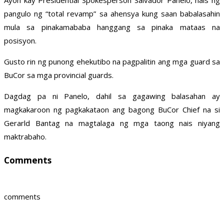
Ayon kay Presidential Spokesperson Salvador Panelo, nais ng
pangulo ng “total revamp” sa ahensya kung saan babalasahin
mula sa pinakamababa hanggang sa pinaka mataas na
posisyon.
Gusto rin ng punong ehekutibo na pagpalitin ang mga guard sa
BuCor sa mga provincial guards.
Dagdag pa ni Panelo, dahil sa gagawing balasahan ay
magkakaroon ng pagkakataon ang bagong BuCor Chief na si
Gerarld Bantag na magtalaga ng mga taong nais niyang
maktrabaho.
Comments
comments