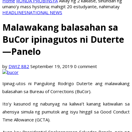
Home
RONDA PROBINSYA
Away ng 2 kaklase, sinundan ng
umano’y mass hysteria; mahigit 20 estudyante, nahimatay
HEADLINES
NATIONAL NEWS
Malawakang balasahan sa
BuCor ipinagutos ni Duterte
—Panelo
by
DWIZ 882
September 19, 2019
0 comment
Ipinag-utos ni Pangulong Rodrigo Duterte ang malawakang
balasahan sa Bureau of Corrections (BuCor).
Ito’y kasunod ng nabunyag na kaliwa’t kanang katiwalian sa
ahensya simula ng pumutok ang isyu hinggil sa Good Conduct
Time Allowance (GCTA).