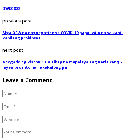
DWIZ 882
previous post
Mga OFW na nagnegatibo sa COVID-19 papauwiin na sa kani-
kanilang probinsya
next post
Abogado ng Piston 6 sinisikap na mapalaya ang natitirang 2
myembro nito na nakakulong pa
Leave a Comment