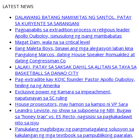
LATEST NEWS
DALAWANG BATANG NAMIMITAS NG SANTOL, PATAY
SA KURYENTE SA SARANGANI
Pagpapabilis sa extradition process ni religious leader
Apollo Quiboloy, isinusulong ng isang mambabatas
Magat Dam, wala na sa critical level
Ilang Maleta Boys, binawi ang mga alegasyon laban kina
Pangulong Marcos, dating House Speaker Romualdez at
dating Congressman Co
LALAKI, PATAY SA SAKSAK DAHIL SA ALITAN SA TAYA SA
BASKETBALL SA DANAO CITY
Pag-extradite kay KOJC founder Pastor Apollo Quiboloy,
hiniling na ng Amerika
Exclusive power ng Kamara sa impeachment,
napatunayan sa SC ruling
House prosecutors, may hamon sa kampo ni VP Sara
Leandro Leviste, no show sa subpoena ng NBI; Bugaw
sa “honey trap” vs. ES Recto, nagsisisi sa pagkakadawit
nito sa isyu
Panukalang magbibigay ng pangmatagalang solusyon sa
kakulangan ng mga textbook sa pampublikong paaralan,