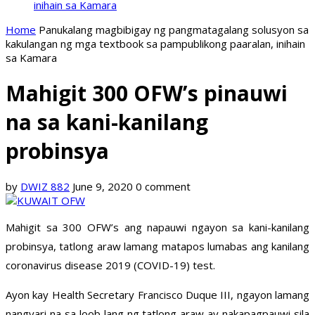
inihain sa Kamara
Home
Panukalang magbibigay ng pangmatagalang solusyon sa
kakulangan ng mga textbook sa pampublikong paaralan, inihain
sa Kamara
Mahigit 300 OFW’s pinauwi
na sa kani-kanilang
probinsya
by
DWIZ 882
June 9, 2020
0 comment
Mahigit sa 300 OFW’s ang napauwi ngayon sa kani-kanilang
probinsya, tatlong araw lamang matapos lumabas ang kanilang
coronavirus disease 2019 (COVID-19) test.
Ayon kay Health Secretary Francisco Duque III, ngayon lamang
nangyari na sa loob lang ng tatlong araw ay nakapagpauwi sila