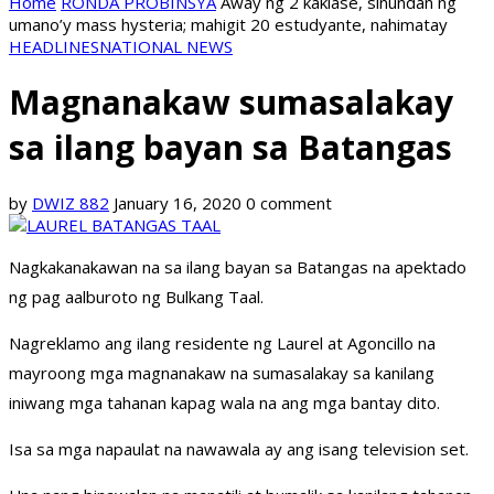
Home
RONDA PROBINSYA
Away ng 2 kaklase, sinundan ng
umano’y mass hysteria; mahigit 20 estudyante, nahimatay
HEADLINES
NATIONAL NEWS
Magnanakaw sumasalakay
sa ilang bayan sa Batangas
by
DWIZ 882
January 16, 2020
0 comment
Nagkakanakawan na sa ilang bayan sa Batangas na apektado
ng pag aalburoto ng Bulkang Taal.
Nagreklamo ang ilang residente ng Laurel at Agoncillo na
mayroong mga magnanakaw na sumasalakay sa kanilang
iniwang mga tahanan kapag wala na ang mga bantay dito.
Isa sa mga napaulat na nawawala ay ang isang television set.