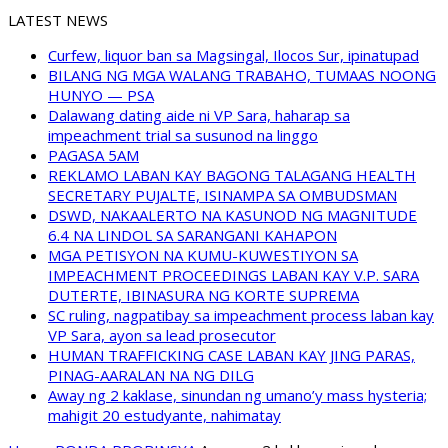
LATEST NEWS
Curfew, liquor ban sa Magsingal, Ilocos Sur, ipinatupad
BILANG NG MGA WALANG TRABAHO, TUMAAS NOONG
HUNYO — PSA
Dalawang dating aide ni VP Sara, haharap sa
impeachment trial sa susunod na linggo
PAGASA 5AM
REKLAMO LABAN KAY BAGONG TALAGANG HEALTH
SECRETARY PUJALTE, ISINAMPA SA OMBUDSMAN
DSWD, NAKAALERTO NA KASUNOD NG MAGNITUDE
6.4 NA LINDOL SA SARANGANI KAHAPON
MGA PETISYON NA KUMU-KUWESTIYON SA
IMPEACHMENT PROCEEDINGS LABAN KAY V.P. SARA
DUTERTE, IBINASURA NG KORTE SUPREMA
SC ruling, nagpatibay sa impeachment process laban kay
VP Sara, ayon sa lead prosecutor
HUMAN TRAFFICKING CASE LABAN KAY JING PARAS,
PINAG-AARALAN NA NG DILG
Away ng 2 kaklase, sinundan ng umano’y mass hysteria;
mahigit 20 estudyante, nahimatay