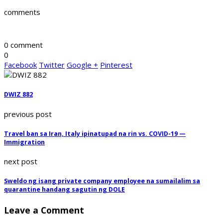
comments
0 comment
0
Facebook
Twitter
Google +
Pinterest
DWIZ 882
previous post
Travel ban sa Iran, Italy ipinatupad na rin vs. COVID-19 —
Immigration
next post
Sweldo ng isang private company employee na sumailalim sa
quarantine handang sagutin ng DOLE
Leave a Comment