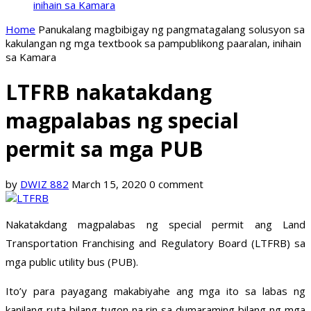
inihain sa Kamara
Home
Panukalang magbibigay ng pangmatagalang solusyon sa
kakulangan ng mga textbook sa pampublikong paaralan, inihain
sa Kamara
LTFRB nakatakdang
magpalabas ng special
permit sa mga PUB
by
DWIZ 882
March 15, 2020
0 comment
Nakatakdang magpalabas ng special permit ang Land
Transportation Franchising and Regulatory Board (LTFRB) sa
mga public utility bus (PUB).
Ito’y para payagang makabiyahe ang mga ito sa labas ng
kanilang ruta bilang tugon na rin sa dumaraming bilang ng mga