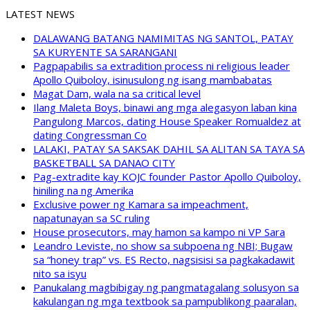
LATEST NEWS
DALAWANG BATANG NAMIMITAS NG SANTOL, PATAY
SA KURYENTE SA SARANGANI
Pagpapabilis sa extradition process ni religious leader
Apollo Quiboloy, isinusulong ng isang mambabatas
Magat Dam, wala na sa critical level
Ilang Maleta Boys, binawi ang mga alegasyon laban kina
Pangulong Marcos, dating House Speaker Romualdez at
dating Congressman Co
LALAKI, PATAY SA SAKSAK DAHIL SA ALITAN SA TAYA SA
BASKETBALL SA DANAO CITY
Pag-extradite kay KOJC founder Pastor Apollo Quiboloy,
hiniling na ng Amerika
Exclusive power ng Kamara sa impeachment,
napatunayan sa SC ruling
House prosecutors, may hamon sa kampo ni VP Sara
Leandro Leviste, no show sa subpoena ng NBI; Bugaw
sa “honey trap” vs. ES Recto, nagsisisi sa pagkakadawit
nito sa isyu
Panukalang magbibigay ng pangmatagalang solusyon sa
kakulangan ng mga textbook sa pampublikong paaralan,