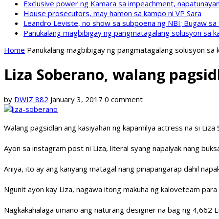
Exclusive power ng Kamara sa impeachment, napatunayan 
House prosecutors, may hamon sa kampo ni VP Sara
Leandro Leviste, no show sa subpoena ng NBI; Bugaw sa “h
Panukalang magbibigay ng pangmatagalang solusyon sa ka
Home
Panukalang magbibigay ng pangmatagalang solusyon sa k
Liza Soberano, walang pagsidl
by
DWIZ 882
January 3, 2017
0 comment
Walang pagsidlan ang kasiyahan ng kapamilya actress na si Liza 
Ayon sa instagram post ni Liza, literal syang napaiyak nang buks
Aniya, ito ay ang kanyang matagal nang pinapangarap dahil napa
Ngunit ayon kay Liza, nagawa itong makuha ng kaloveteam para 
Nagkakahalaga umano ang naturang designer na bag ng 4,662 E