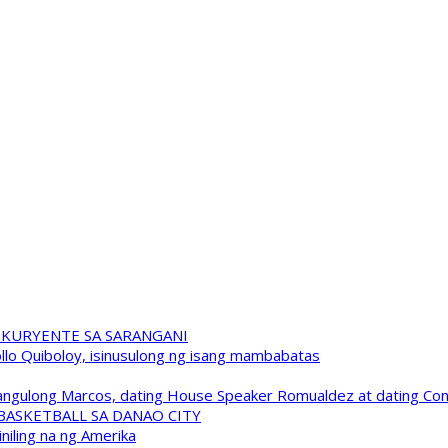
 KURYENTE SA SARANGANI
pollo Quiboloy, isinusulong ng isang mambabatas
 Pangulong Marcos, dating House Speaker Romualdez at dating C
A BASKETBALL SA DANAO CITY
niling na ng Amerika