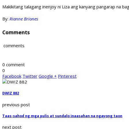
Makikitang talagang inenjoy ni Liza ang kanyang pangarap na ba
By:
Rianne Briones
Comments
comments
0 comment
0
Facebook
Twitter
Google +
Pinterest
DWIZ 882
previous post
Taas-sahod ng mga pulis at sundalo inaasahan na ngayong taon
next post