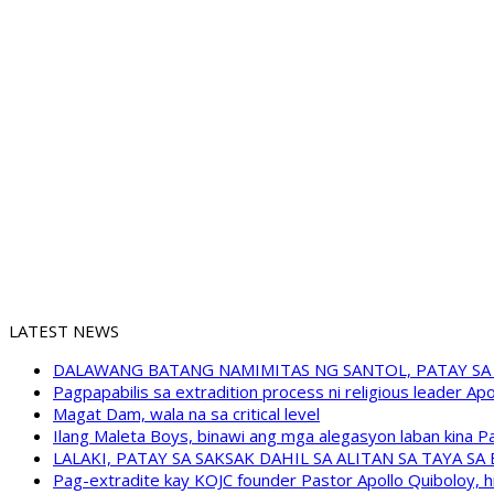
LATEST NEWS
DALAWANG BATANG NAMIMITAS NG SANTOL, PATAY SA
Pagpapabilis sa extradition process ni religious leader A
Magat Dam, wala na sa critical level
Ilang Maleta Boys, binawi ang mga alegasyon laban kina
LALAKI, PATAY SA SAKSAK DAHIL SA ALITAN SA TAYA S
Pag-extradite kay KOJC founder Pastor Apollo Quiboloy, hi