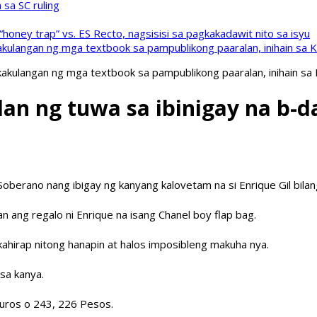
sa SC ruling
oney trap” vs. ES Recto, nagsisisi sa pagkakadawit nito sa isyu
kulangan ng mga textbook sa pampublikong paaralan, inihain sa 
akulangan ng mga textbook sa pampublikong paaralan, inihain sa
an ng tuwa sa ibinigay na b-da
Soberano nang ibigay ng kanyang kalovetam na si Enrique Gil bilan
an ang regalo ni Enrique na isang Chanel boy flap bag.
kahirap nitong hanapin at halos imposibleng makuha nya.
sa kanya.
uros o 243, 226 Pesos.