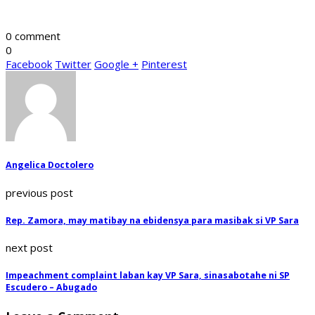
0 comment
0
Facebook
Twitter
Google +
Pinterest
Angelica Doctolero
previous post
Rep. Zamora, may matibay na ebidensya para masibak si VP Sara
next post
Impeachment complaint laban kay VP Sara, sinasabotahe ni SP
Escudero – Abugado