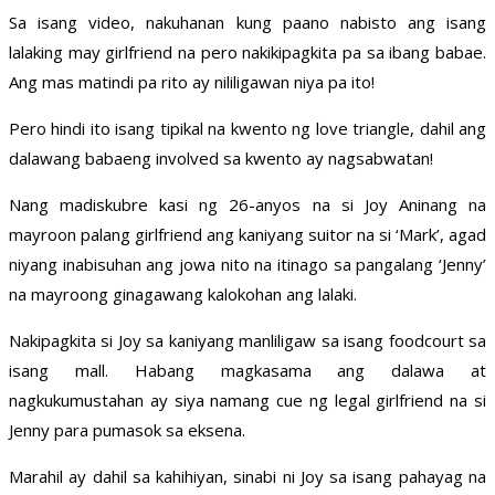
Sa isang video, nakuhanan kung paano nabisto ang isang
lalaking may girlfriend na pero nakikipagkita pa sa ibang babae.
Ang mas matindi pa rito ay nililigawan niya pa ito!
Pero hindi ito isang tipikal na kwento ng love triangle, dahil ang
dalawang babaeng involved sa kwento ay nagsabwatan!
Nang madiskubre kasi ng 26-anyos na si Joy Aninang na
mayroon palang girlfriend ang kaniyang suitor na si ‘Mark’, agad
niyang inabisuhan ang jowa nito na itinago sa pangalang ‘Jenny’
na mayroong ginagawang kalokohan ang lalaki.
Nakipagkita si Joy sa kaniyang manliligaw sa isang foodcourt sa
isang mall. Habang magkasama ang dalawa at
nagkukumustahan ay siya namang cue ng legal girlfriend na si
Jenny para pumasok sa eksena.
Marahil ay dahil sa kahihiyan, sinabi ni Joy sa isang pahayag na