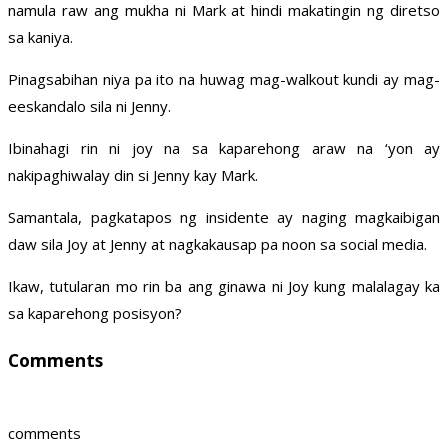
namula raw ang mukha ni Mark at hindi makatingin ng diretso
sa kaniya.
Pinagsabihan niya pa ito na huwag mag-walkout kundi ay mag-
eeskandalo sila ni Jenny.
Ibinahagi rin ni joy na sa kaparehong araw na ‘yon ay
nakipaghiwalay din si Jenny kay Mark.
Samantala, pagkatapos ng insidente ay naging magkaibigan
daw sila Joy at Jenny at nagkakausap pa noon sa social media.
Ikaw, tutularan mo rin ba ang ginawa ni Joy kung malalagay ka
sa kaparehong posisyon?
Comments
comments