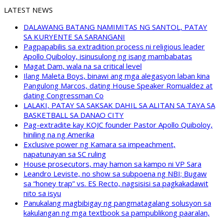
LATEST NEWS
DALAWANG BATANG NAMIMITAS NG SANTOL, PATAY
SA KURYENTE SA SARANGANI
Pagpapabilis sa extradition process ni religious leader
Apollo Quiboloy, isinusulong ng isang mambabatas
Magat Dam, wala na sa critical level
Ilang Maleta Boys, binawi ang mga alegasyon laban kina
Pangulong Marcos, dating House Speaker Romualdez at
dating Congressman Co
LALAKI, PATAY SA SAKSAK DAHIL SA ALITAN SA TAYA SA
BASKETBALL SA DANAO CITY
Pag-extradite kay KOJC founder Pastor Apollo Quiboloy,
hiniling na ng Amerika
Exclusive power ng Kamara sa impeachment,
napatunayan sa SC ruling
House prosecutors, may hamon sa kampo ni VP Sara
Leandro Leviste, no show sa subpoena ng NBI; Bugaw
sa “honey trap” vs. ES Recto, nagsisisi sa pagkakadawit
nito sa isyu
Panukalang magbibigay ng pangmatagalang solusyon sa
kakulangan ng mga textbook sa pampublikong paaralan,