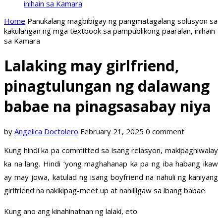
inihain sa Kamara
Home
Panukalang magbibigay ng pangmatagalang solusyon sa
kakulangan ng mga textbook sa pampublikong paaralan, inihain
sa Kamara
Lalaking may girlfriend,
pinagtulungan ng dalawang
babae na pinagsasabay niya
by
Angelica Doctolero
February 21, 2025
0 comment
Kung hindi ka pa committed sa isang relasyon, makipaghiwalay
ka na lang. Hindi ‘yong maghahanap ka pa ng iba habang ikaw
ay may jowa, katulad ng isang boyfriend na nahuli ng kaniyang
girlfriend na nakikipag-meet up at nanliligaw sa ibang babae.
Kung ano ang kinahinatnan ng lalaki, eto.