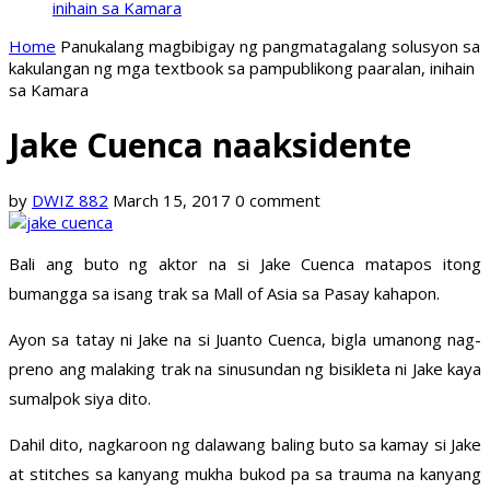
inihain sa Kamara
Home
Panukalang magbibigay ng pangmatagalang solusyon sa
kakulangan ng mga textbook sa pampublikong paaralan, inihain
sa Kamara
Jake Cuenca naaksidente
by
DWIZ 882
March 15, 2017
0 comment
Bali ang buto ng aktor na si Jake Cuenca matapos itong
bumangga sa isang trak sa Mall of Asia sa Pasay kahapon.
Ayon sa tatay ni Jake na si Juanto Cuenca, bigla umanong nag-
preno ang malaking trak na sinusundan ng bisikleta ni Jake kaya
sumalpok siya dito.
Dahil dito, nagkaroon ng dalawang baling buto sa kamay si Jake
at stitches sa kanyang mukha bukod pa sa trauma na kanyang