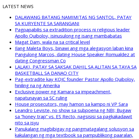
LATEST NEWS
DALAWANG BATANG NAMIMITAS NG SANTOL, PATAY
SA KURYENTE SA SARANGANI
Pagpapabilis sa extradition process ni religious leader
Apollo Quiboloy, isinusulong ng isang mambabatas
Magat Dam, wala na sa critical level
Ilang Maleta Boys, binawi ang mga alegasyon laban kina
Pangulong Marcos, dating House Speaker Romualdez at
dating Congressman Co
LALAKI, PATAY SA SAKSAK DAHIL SA ALITAN SA TAYA SA
BASKETBALL SA DANAO CITY
Pag-extradite kay KOJC founder Pastor Apollo Quiboloy,
hiniling na ng Amerika
Exclusive power ng Kamara sa impeachment,
napatunayan sa SC ruling
House prosecutors, may hamon sa kampo ni VP Sara
Leandro Leviste, no show sa subpoena ng NBI; Bugaw
sa “honey trap” vs. ES Recto, nagsisisi sa pagkakadawit
nito sa isyu
Panukalang magbibigay ng pangmatagalang solusyon sa
kakulangan ng mga textbook sa pampublikong paaralan,