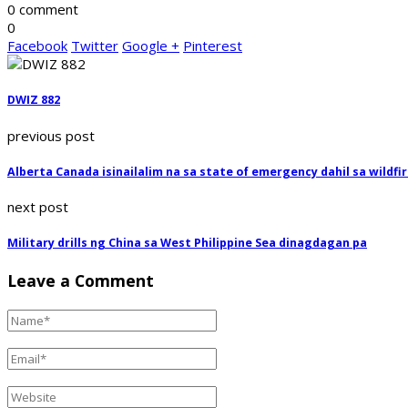
0 comment
0
Facebook
Twitter
Google +
Pinterest
DWIZ 882
previous post
Alberta Canada isinailalim na sa state of emergency dahil sa wildfi
next post
Military drills ng China sa West Philippine Sea dinagdagan pa
Leave a Comment