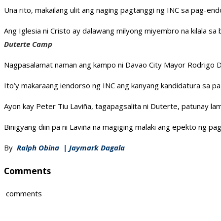
Una rito, makailang ulit ang naging pagtanggi ng INC sa pag-endo
Ang Iglesia ni Cristo ay dalawang milyong miyembro na kilala sa 
Duterte Camp
Nagpasalamat naman ang kampo ni Davao City Mayor Rodrigo Dut
Ito’y makaraang iendorso ng INC ang kanyang kandidatura sa p
Ayon kay Peter Tiu Laviña, tagapagsalita ni Duterte, patunay l
Binigyang diin pa ni Laviña na magiging malaki ang epekto ng pa
By
Ralph Obina | Jaymark Dagala
Comments
comments