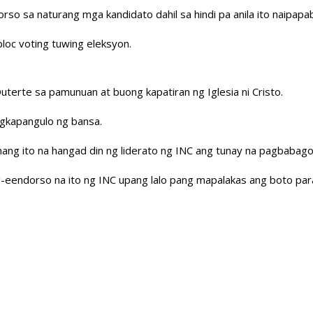
rso sa naturang mga kandidato dahil sa hindi pa anila ito naipapab
bloc voting tuwing eleksyon.
erte sa pamunuan at buong kapatiran ng Iglesia ni Cristo.
agkapangulo ng bansa.
amang ito na hangad din ng liderato ng INC ang tunay na pagbabago
g-eendorso na ito ng INC upang lalo pang mapalakas ang boto para