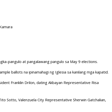
 Kamara
agka-pangulo at pangalawang pangulo sa May 9 elections.
mple ballots na ipinamahagi ng Iglesia sa kanilang mga kapatid.
ident Franklin Drilon, dating Akbayan Representative Risa
to Sotto, Valenzuela City Representative Sherwin Gatchalian,