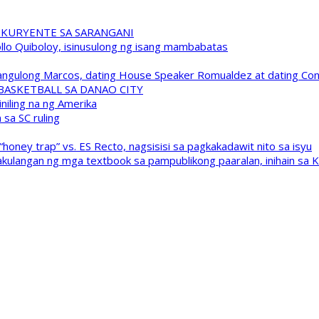
 KURYENTE SA SARANGANI
pollo Quiboloy, isinusulong ng isang mambabatas
 Pangulong Marcos, dating House Speaker Romualdez at dating C
A BASKETBALL SA DANAO CITY
niling na ng Amerika
sa SC ruling
oney trap” vs. ES Recto, nagsisisi sa pagkakadawit nito sa isyu
kulangan ng mga textbook sa pampublikong paaralan, inihain sa 