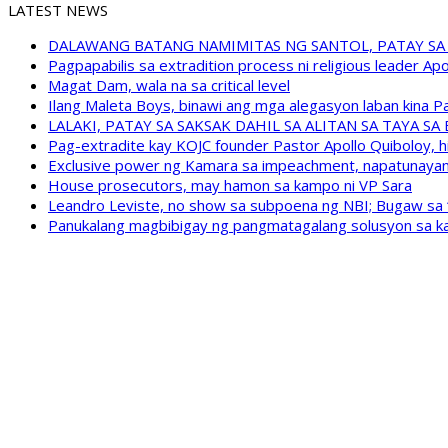
LATEST NEWS
DALAWANG BATANG NAMIMITAS NG SANTOL, PATAY SA
Pagpapabilis sa extradition process ni religious leader A
Magat Dam, wala na sa critical level
Ilang Maleta Boys, binawi ang mga alegasyon laban kina
LALAKI, PATAY SA SAKSAK DAHIL SA ALITAN SA TAYA S
Pag-extradite kay KOJC founder Pastor Apollo Quiboloy, hi
Exclusive power ng Kamara sa impeachment, napatunayan 
House prosecutors, may hamon sa kampo ni VP Sara
Leandro Leviste, no show sa subpoena ng NBI; Bugaw sa “h
Panukalang magbibigay ng pangmatagalang solusyon sa ka