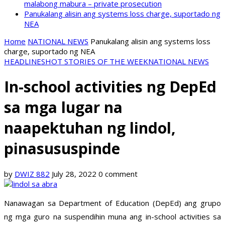
malabong mabura – private prosecution
Panukalang alisin ang systems loss charge, suportado ng
NEA
Home
NATIONAL NEWS
Panukalang alisin ang systems loss
charge, suportado ng NEA
HEADLINES
HOT STORIES OF THE WEEK
NATIONAL NEWS
In-school activities ng DepEd
sa mga lugar na
naapektuhan ng lindol,
pinasususpinde
by
DWIZ 882
July 28, 2022
0 comment
Nanawagan sa Department of Education (DepEd) ang grupo
ng mga guro na suspendihin muna ang in-school activities sa