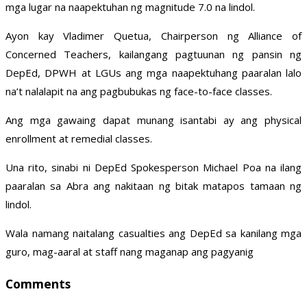
mga lugar na naapektuhan ng magnitude 7.0 na lindol.
Ayon kay Vladimer Quetua, Chairperson ng Alliance of
Concerned Teachers, kailangang pagtuunan ng pansin ng
DepEd, DPWH at LGUs ang mga naapektuhang paaralan lalo
na’t nalalapit na ang pagbubukas ng face-to-face classes.
Ang mga gawaing dapat munang isantabi ay ang physical
enrollment at remedial classes.
Una rito, sinabi ni DepEd Spokesperson Michael Poa na ilang
paaralan sa Abra ang nakitaan ng bitak matapos tamaan ng
lindol.
Wala namang naitalang casualties ang DepEd sa kanilang mga
guro, mag-aaral at staff nang maganap ang pagyanig
Comments