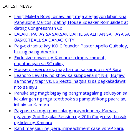
LATEST NEWS
Ilang Maleta Boys, binawi ang mga alegasyon laban kina
Pangulong Marcos, dating House Speaker Romualdez at
dating Congressman Co
LALAKI, PATAY SA SAKSAK DAHIL SA ALITAN SA TAYA SA
BASKETBALL SA DANAO CITY
Pag-extradite kay KOJC founder Pastor Apollo Quiboloy,
hiniling na ng Amerika
Exclusive power ng Kamara sa impeachment,
napatunayan sa SC ruling
House prosecutors, may hamon sa kampo ni VP Sara
Leandro Leviste, no show sa subpoena ng NBI; Bugaw
sa “honey trap” vs. ES Recto, nagsisisi sa pagkakadawit
nito sa isyu
Panukalang magbibigay ng pangmatagalang solusyon sa
kakulangan ng mga textbook sa pampublikong paaralan,
inihain sa Kamara
Pagpasa sa mga panukalang prayoridad ng Kamara
ngayong 2nd Regular Session ng 20th Congress, tiniyak
ng lider ng Kamara
Kahit magsauli ng pera, impeachment case vs VP Sara,