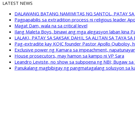
LATEST NEWS
DALAWANG BATANG NAMIMITAS NG SANTOL, PATAY SA
Pagpapabilis sa extradition process ni religious leader A
Magat Dam, wala na sa critical level
Ilang Maleta Boys, binawi ang mga alegasyon laban kina
LALAKI, PATAY SA SAKSAK DAHIL SA ALITAN SA TAYA S
Pag-extradite kay KOJC founder Pastor Apollo Quiboloy, hi
Exclusive power ng Kamara sa impeachment, napatunayan 
House prosecutors, may hamon sa kampo ni VP Sara
Leandro Leviste, no show sa subpoena ng NBI; Bugaw sa “h
Panukalang magbibigay ng pangmatagalang solusyon sa ka