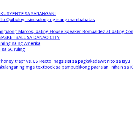
 KURYENTE SA SARANGANI
pollo Quiboloy, isinusulong ng isang mambabatas
 Pangulong Marcos, dating House Speaker Romualdez at dating C
A BASKETBALL SA DANAO CITY
niling na ng Amerika
sa SC ruling
oney trap” vs. ES Recto, nagsisisi sa pagkakadawit nito sa isyu
kulangan ng mga textbook sa pampublikong paaralan, inihain sa 