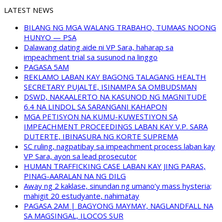
LATEST NEWS
BILANG NG MGA WALANG TRABAHO, TUMAAS NOONG
HUNYO — PSA
Dalawang dating aide ni VP Sara, haharap sa
impeachment trial sa susunod na linggo
PAGASA 5AM
REKLAMO LABAN KAY BAGONG TALAGANG HEALTH
SECRETARY PUJALTE, ISINAMPA SA OMBUDSMAN
DSWD, NAKAALERTO NA KASUNOD NG MAGNITUDE
6.4 NA LINDOL SA SARANGANI KAHAPON
MGA PETISYON NA KUMU-KUWESTIYON SA
IMPEACHMENT PROCEEDINGS LABAN KAY V.P. SARA
DUTERTE, IBINASURA NG KORTE SUPREMA
SC ruling, nagpatibay sa impeachment process laban kay
VP Sara, ayon sa lead prosecutor
HUMAN TRAFFICKING CASE LABAN KAY JING PARAS,
PINAG-AARALAN NA NG DILG
Away ng 2 kaklase, sinundan ng umano’y mass hysteria;
mahigit 20 estudyante, nahimatay
PAGASA 2AM | BAGYONG MAYMAY, NAGLANDFALL NA
SA MAGSINGAL, ILOCOS SUR