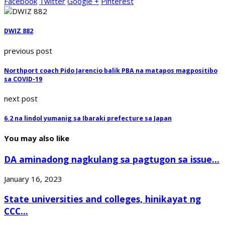
Facebook
Twitter
Google +
Pinterest
DWIZ 882
previous post
Northport coach Pido Jarencio balik PBA na matapos magpositibo
sa COVID-19
next post
6.2 na lindol yumanig sa Ibaraki prefecture sa Japan
You may also like
DA aminadong nagkulang sa pagtugon sa issue...
January 16, 2023
State universities and colleges, hinikayat ng
CCC...