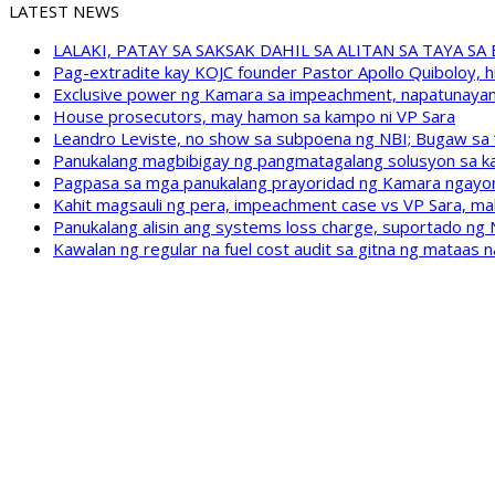
LATEST NEWS
LALAKI, PATAY SA SAKSAK DAHIL SA ALITAN SA TAYA S
Pag-extradite kay KOJC founder Pastor Apollo Quiboloy, hi
Exclusive power ng Kamara sa impeachment, napatunayan 
House prosecutors, may hamon sa kampo ni VP Sara
Leandro Leviste, no show sa subpoena ng NBI; Bugaw sa “h
Panukalang magbibigay ng pangmatagalang solusyon sa ka
Pagpasa sa mga panukalang prayoridad ng Kamara ngayong
Kahit magsauli ng pera, impeachment case vs VP Sara, ma
Panukalang alisin ang systems loss charge, suportado ng
Kawalan ng regular na fuel cost audit sa gitna ng mataas n