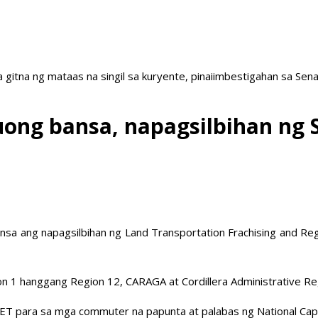
a gitna ng mataas na singil sa kuryente, pinaiimbestigahan sa Sen
ong bansa, napagsilbihan ng 
 ang napagsilbihan ng Land Transportation Frachising and Regu
on 1 hanggang Region 12, CARAGA at Cordillera Administrative Re
 para sa mga commuter na papunta at palabas ng National Capita