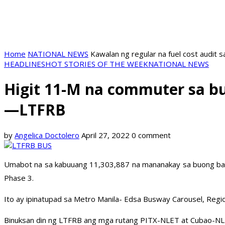
Home
NATIONAL NEWS
Kawalan ng regular na fuel cost audit s
HEADLINES
HOT STORIES OF THE WEEK
NATIONAL NEWS
Higit 11-M na commuter sa bu
—LTFRB
by
Angelica Doctolero
April 27, 2022
0 comment
Umabot na sa kabuuang 11,303,887 na mananakay sa buong bansa
Phase 3.
Ito ay ipinatupad sa Metro Manila- Edsa Busway Carousel, Regi
Binuksan din ng LTFRB ang mga rutang PITX-NLET at Cubao-NLET