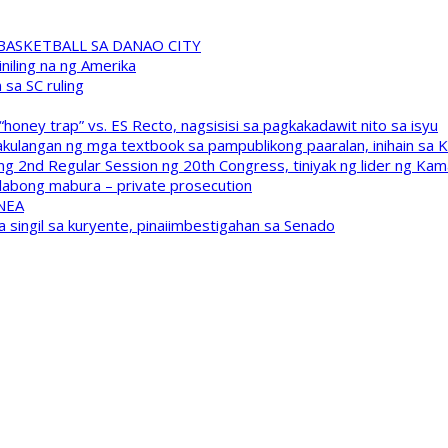
A BASKETBALL SA DANAO CITY
niling na ng Amerika
sa SC ruling
oney trap” vs. ES Recto, nagsisisi sa pagkakadawit nito sa isyu
kulangan ng mga textbook sa pampublikong paaralan, inihain sa 
 2nd Regular Session ng 20th Congress, tiniyak ng lider ng Kam
labong mabura – private prosecution
 NEA
a singil sa kuryente, pinaiimbestigahan sa Senado