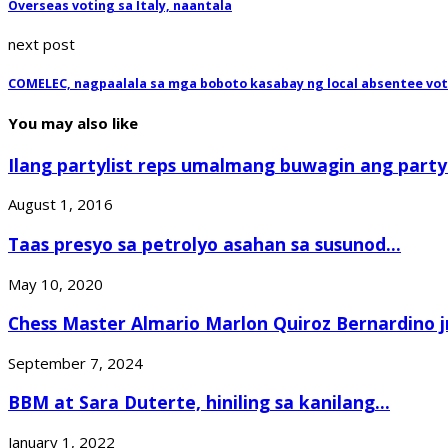
Overseas voting sa Italy, naantala
next post
COMELEC, nagpaalala sa mga boboto kasabay ng local absentee vo
You may also like
Ilang partylist reps umalmang buwagin ang partyli
August 1, 2016
Taas presyo sa petrolyo asahan sa susunod...
May 10, 2020
Chess Master Almario Marlon Quiroz Bernardino jr.
September 7, 2024
BBM at Sara Duterte, hiniling sa kanilang...
January 1, 2022