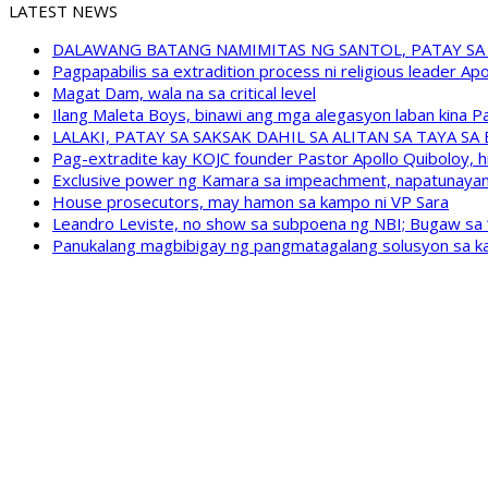
LATEST NEWS
DALAWANG BATANG NAMIMITAS NG SANTOL, PATAY SA
Pagpapabilis sa extradition process ni religious leader A
Magat Dam, wala na sa critical level
Ilang Maleta Boys, binawi ang mga alegasyon laban kina
LALAKI, PATAY SA SAKSAK DAHIL SA ALITAN SA TAYA S
Pag-extradite kay KOJC founder Pastor Apollo Quiboloy, hi
Exclusive power ng Kamara sa impeachment, napatunayan 
House prosecutors, may hamon sa kampo ni VP Sara
Leandro Leviste, no show sa subpoena ng NBI; Bugaw sa “h
Panukalang magbibigay ng pangmatagalang solusyon sa ka