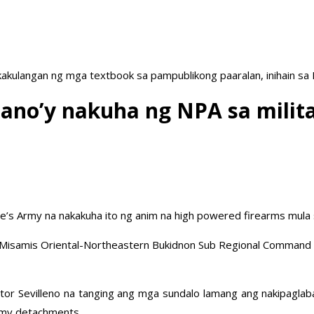
akulangan ng mga textbook sa pampublikong paaralan, inihain sa
ano’y nakuha ng NPA sa milit
ople’s Army na nakakuha ito ng anim na high powered firearms mul
n Misamis Oriental-Northeastern Bukidnon Sub Regional Command
tor Sevilleno na tanging ang mga sundalo lamang ang nakipagla
army detachments.