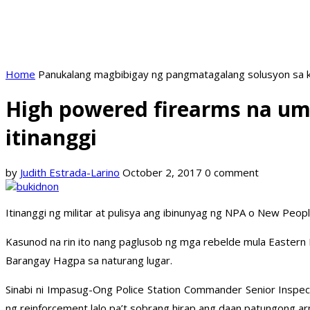
Home
Panukalang magbibigay ng pangmatagalang solusyon sa k
High powered firearms na um
itinanggi
by
Judith Estrada-Larino
October 2, 2017
0 comment
Itinanggi ng militar at pulisya ang ibinunyag ng NPA o New Pe
Kasunod na rin ito nang paglusob ng mga rebelde mula Easter
Barangay Hagpa sa naturang lugar.
Sinabi ni Impasug-Ong Police Station Commander Senior Inspec
ng reinforcement lalo pa’t sobrang hirap ang daan patungong 