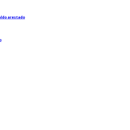
ldo arestado
o