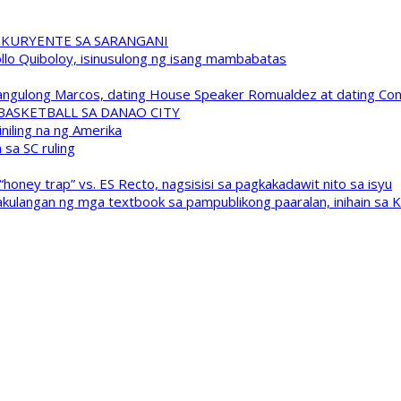
 KURYENTE SA SARANGANI
pollo Quiboloy, isinusulong ng isang mambabatas
 Pangulong Marcos, dating House Speaker Romualdez at dating C
A BASKETBALL SA DANAO CITY
niling na ng Amerika
sa SC ruling
oney trap” vs. ES Recto, nagsisisi sa pagkakadawit nito sa isyu
kulangan ng mga textbook sa pampublikong paaralan, inihain sa 