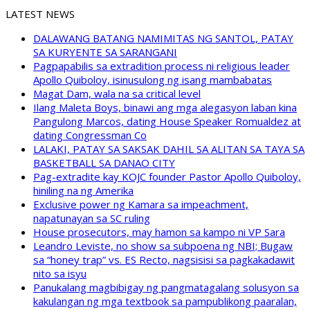
LATEST NEWS
DALAWANG BATANG NAMIMITAS NG SANTOL, PATAY
SA KURYENTE SA SARANGANI
Pagpapabilis sa extradition process ni religious leader
Apollo Quiboloy, isinusulong ng isang mambabatas
Magat Dam, wala na sa critical level
Ilang Maleta Boys, binawi ang mga alegasyon laban kina
Pangulong Marcos, dating House Speaker Romualdez at
dating Congressman Co
LALAKI, PATAY SA SAKSAK DAHIL SA ALITAN SA TAYA SA
BASKETBALL SA DANAO CITY
Pag-extradite kay KOJC founder Pastor Apollo Quiboloy,
hiniling na ng Amerika
Exclusive power ng Kamara sa impeachment,
napatunayan sa SC ruling
House prosecutors, may hamon sa kampo ni VP Sara
Leandro Leviste, no show sa subpoena ng NBI; Bugaw
sa “honey trap” vs. ES Recto, nagsisisi sa pagkakadawit
nito sa isyu
Panukalang magbibigay ng pangmatagalang solusyon sa
kakulangan ng mga textbook sa pampublikong paaralan,