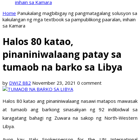
inihain sa Kamara
Home
Panukalang magbibigay ng pangmatagalang solusyon sa
kakulangan ng mga textbook sa pampublikong paaralan, inihain
sa Kamara
Halos 80 katao,
pinaniniwalaang patay sa
tumaob na barko sa Libya
by
DWIZ 882
November 23, 2021
0 comment
Halos 80 katao ang pinaniniwalaang nasawi matapos mawasak
at tumaob ang barkong sinasakyan ng 92 indibidwal sa
karagatang bahagi ng Zuwara na sakop ng North-Western
Libya.
Ayon kay Italy Spokesperson for the UN International