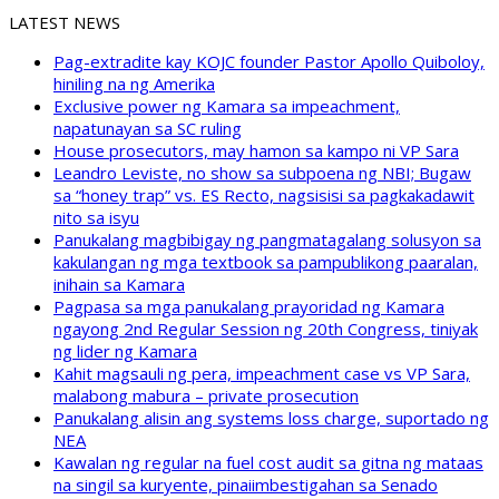
LATEST NEWS
Pag-extradite kay KOJC founder Pastor Apollo Quiboloy,
hiniling na ng Amerika
Exclusive power ng Kamara sa impeachment,
napatunayan sa SC ruling
House prosecutors, may hamon sa kampo ni VP Sara
Leandro Leviste, no show sa subpoena ng NBI; Bugaw
sa “honey trap” vs. ES Recto, nagsisisi sa pagkakadawit
nito sa isyu
Panukalang magbibigay ng pangmatagalang solusyon sa
kakulangan ng mga textbook sa pampublikong paaralan,
inihain sa Kamara
Pagpasa sa mga panukalang prayoridad ng Kamara
ngayong 2nd Regular Session ng 20th Congress, tiniyak
ng lider ng Kamara
Kahit magsauli ng pera, impeachment case vs VP Sara,
malabong mabura – private prosecution
Panukalang alisin ang systems loss charge, suportado ng
NEA
Kawalan ng regular na fuel cost audit sa gitna ng mataas
na singil sa kuryente, pinaiimbestigahan sa Senado