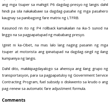
ang mga tsuper sa mahigit P6 dagdag-presyo ng langis dahil
hindi pa sila nakakabawi sa dagdag-pasahe ng mga pasahero
kaugnay sa panibagong fare matrix ng LTFRB.
Kasunod rin ito ng P4 rollback kamakailan na ika-5 sunod na
linggo na sa pagpapatupad ng mababang presyo.
Iginiit ni ka-Obet, na mas lalo lang naging pasanin ng mga
tsuper at motorista ang ipinatupad na dagdag-singil ng ilang
kumpaniya ng langis.
Dahil dito, makikipagdayalogo sa ahensya ang ilang grupo ng
transportasyon, para sa pagpapatuloy ng Government Service
Contracting Program, fuel subsidy o diskwento sa krudo o ang
pag-renew sa automatic fare adjustment formula.
Comments