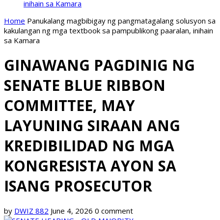
inihain sa Kamara
Home
Panukalang magbibigay ng pangmatagalang solusyon sa
kakulangan ng mga textbook sa pampublikong paaralan, inihain
sa Kamara
GINAWANG PAGDINIG NG
SENATE BLUE RIBBON
COMMITTEE, MAY
LAYUNING SIRAAN ANG
KREDIBILIDAD NG MGA
KONGRESISTA AYON SA
ISANG PROSECUTOR
by
DWIZ 882
June 4, 2026
0 comment