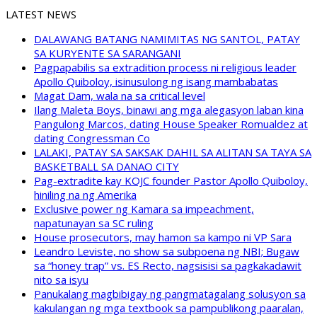
LATEST NEWS
DALAWANG BATANG NAMIMITAS NG SANTOL, PATAY
SA KURYENTE SA SARANGANI
Pagpapabilis sa extradition process ni religious leader
Apollo Quiboloy, isinusulong ng isang mambabatas
Magat Dam, wala na sa critical level
Ilang Maleta Boys, binawi ang mga alegasyon laban kina
Pangulong Marcos, dating House Speaker Romualdez at
dating Congressman Co
LALAKI, PATAY SA SAKSAK DAHIL SA ALITAN SA TAYA SA
BASKETBALL SA DANAO CITY
Pag-extradite kay KOJC founder Pastor Apollo Quiboloy,
hiniling na ng Amerika
Exclusive power ng Kamara sa impeachment,
napatunayan sa SC ruling
House prosecutors, may hamon sa kampo ni VP Sara
Leandro Leviste, no show sa subpoena ng NBI; Bugaw
sa “honey trap” vs. ES Recto, nagsisisi sa pagkakadawit
nito sa isyu
Panukalang magbibigay ng pangmatagalang solusyon sa
kakulangan ng mga textbook sa pampublikong paaralan,