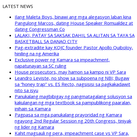
LATEST NEWS
Ilang Maleta Boys, binawi ang mga alegasyon laban kina
Pangulong Marcos, dating House Speaker Romualdez at
dating Congressman Co
LALAKI, PATAY SA SAKSAK DAHIL SA ALITAN SA TAYA SA
BASKETBALL SA DANAO CITY
Pag-extradite kay KOJC founder Pastor Apollo Quiboloy,
hiniling na ng Amerika
Exclusive power ng Kamara sa impeachment,
napatunayan sa SC ruling
House prosecutors, may hamon sa kampo ni VP Sara
Leandro Leviste, no show sa subpoena ng NBI; Bugaw
sa “honey trap” vs. ES Recto, nagsisisi sa pagkakadawit
nito sa isyu
Panukalang magbibigay ng pangmatagalang solusyon sa
kakulangan ng mga textbook sa pampublikong paaralan,
inihain sa Kamara
Pagpasa sa mga panukalang prayoridad ng Kamara
ngayong 2nd Regular Session ng 20th Congress, tiniyak
ng lider ng Kamara
Kahit magsauli ng pera, impeachment case vs VP Sara,