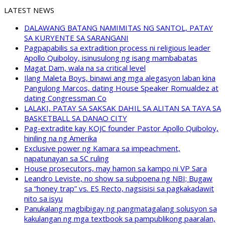
LATEST NEWS
DALAWANG BATANG NAMIMITAS NG SANTOL, PATAY
SA KURYENTE SA SARANGANI
Pagpapabilis sa extradition process ni religious leader
Apollo Quiboloy, isinusulong ng isang mambabatas
Magat Dam, wala na sa critical level
Ilang Maleta Boys, binawi ang mga alegasyon laban kina
Pangulong Marcos, dating House Speaker Romualdez at
dating Congressman Co
LALAKI, PATAY SA SAKSAK DAHIL SA ALITAN SA TAYA SA
BASKETBALL SA DANAO CITY
Pag-extradite kay KOJC founder Pastor Apollo Quiboloy,
hiniling na ng Amerika
Exclusive power ng Kamara sa impeachment,
napatunayan sa SC ruling
House prosecutors, may hamon sa kampo ni VP Sara
Leandro Leviste, no show sa subpoena ng NBI; Bugaw
sa “honey trap” vs. ES Recto, nagsisisi sa pagkakadawit
nito sa isyu
Panukalang magbibigay ng pangmatagalang solusyon sa
kakulangan ng mga textbook sa pampublikong paaralan,