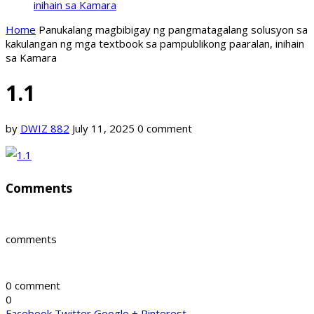
inihain sa Kamara
Home
Panukalang magbibigay ng pangmatagalang solusyon sa
kakulangan ng mga textbook sa pampublikong paaralan, inihain
sa Kamara
1.1
by
DWIZ 882
July 11, 2025
0 comment
Comments
comments
0 comment
0
Facebook
Twitter
Google +
Pinterest