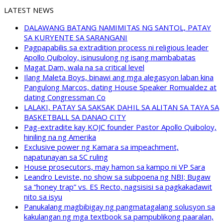
LATEST NEWS
DALAWANG BATANG NAMIMITAS NG SANTOL, PATAY
SA KURYENTE SA SARANGANI
Pagpapabilis sa extradition process ni religious leader
Apollo Quiboloy, isinusulong ng isang mambabatas
Magat Dam, wala na sa critical level
Ilang Maleta Boys, binawi ang mga alegasyon laban kina
Pangulong Marcos, dating House Speaker Romualdez at
dating Congressman Co
LALAKI, PATAY SA SAKSAK DAHIL SA ALITAN SA TAYA SA
BASKETBALL SA DANAO CITY
Pag-extradite kay KOJC founder Pastor Apollo Quiboloy,
hiniling na ng Amerika
Exclusive power ng Kamara sa impeachment,
napatunayan sa SC ruling
House prosecutors, may hamon sa kampo ni VP Sara
Leandro Leviste, no show sa subpoena ng NBI; Bugaw
sa “honey trap” vs. ES Recto, nagsisisi sa pagkakadawit
nito sa isyu
Panukalang magbibigay ng pangmatagalang solusyon sa
kakulangan ng mga textbook sa pampublikong paaralan,