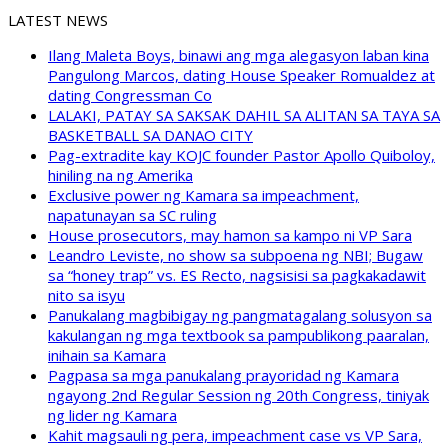
LATEST NEWS
Ilang Maleta Boys, binawi ang mga alegasyon laban kina
Pangulong Marcos, dating House Speaker Romualdez at
dating Congressman Co
LALAKI, PATAY SA SAKSAK DAHIL SA ALITAN SA TAYA SA
BASKETBALL SA DANAO CITY
Pag-extradite kay KOJC founder Pastor Apollo Quiboloy,
hiniling na ng Amerika
Exclusive power ng Kamara sa impeachment,
napatunayan sa SC ruling
House prosecutors, may hamon sa kampo ni VP Sara
Leandro Leviste, no show sa subpoena ng NBI; Bugaw
sa “honey trap” vs. ES Recto, nagsisisi sa pagkakadawit
nito sa isyu
Panukalang magbibigay ng pangmatagalang solusyon sa
kakulangan ng mga textbook sa pampublikong paaralan,
inihain sa Kamara
Pagpasa sa mga panukalang prayoridad ng Kamara
ngayong 2nd Regular Session ng 20th Congress, tiniyak
ng lider ng Kamara
Kahit magsauli ng pera, impeachment case vs VP Sara,