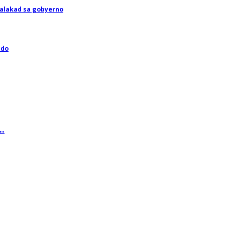
malakad sa gobyerno
ado
..