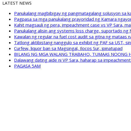
LATEST NEWS
Panukalang magbibigay ng pangmatagalang solusyon sa ka
Pagpasa sa mga panukalang prayoridad ng Kamara ngayong
Kahit magsauli ng pera, impeachment case vs VP Sara, ma
Panukalang alisin ang systems loss charge, suportado ng
Kawalan ng regular na fuel cost audit sa gitna ng mataas n
Tatlong aktibistang nanggulo sa exhibit ng PAF sa UST, s
Curfew, liquor ban sa Magsingal, Ilocos Sur, ipinatupad
BILANG NG MGA WALANG TRABAHO, TUMAAS NOONG 
Dalawang dating aide ni VP Sara, haharap sa impeachment 
PAGASA 5AM