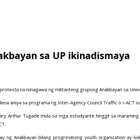
nakbayan sa UP ikinadismaya
otesta na isinagawa ng militanteng grupong Anakbayan sa Universi
na aniya sa programa ng Inter-Agency Council Traffic o I-ACT na
ary Arthur Tugade mula sa mga estudyante hinggil sa maraming 
CT.
anay ng Anakbayan bilang progresibong youth organization ay k