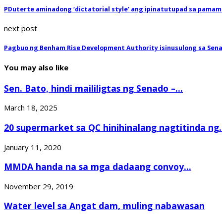
PDuterte aminadong ‘dictatorial style’ ang ipinatutupad sa pama
next post
Pagbuo ng Benham Rise Development Authority isinusulong sa Sen
You may also like
Sen. Bato, hindi maililigtas ng Senado –...
March 18, 2025
20 supermarket sa QC hinihinalang nagtitinda ng.
January 11, 2020
MMDA handa na sa mga dadaang convoy...
November 29, 2019
Water level sa Angat dam, muling nabawasan