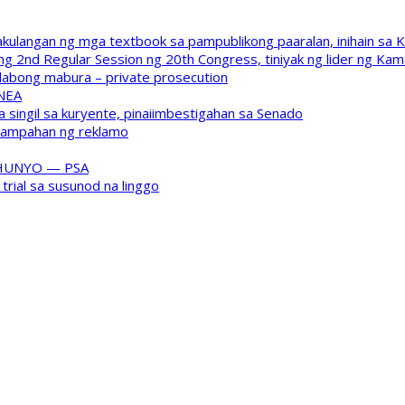
kulangan ng mga textbook sa pampublikong paaralan, inihain sa 
 2nd Regular Session ng 20th Congress, tiniyak ng lider ng Kam
labong mabura – private prosecution
 NEA
a singil sa kuryente, pinaiimbestigahan sa Senado
inampahan ng reklamo
HUNYO — PSA
trial sa susunod na linggo