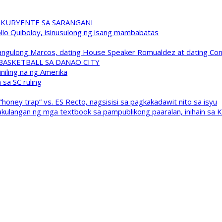
 KURYENTE SA SARANGANI
pollo Quiboloy, isinusulong ng isang mambabatas
 Pangulong Marcos, dating House Speaker Romualdez at dating C
A BASKETBALL SA DANAO CITY
niling na ng Amerika
sa SC ruling
oney trap” vs. ES Recto, nagsisisi sa pagkakadawit nito sa isyu
kulangan ng mga textbook sa pampublikong paaralan, inihain sa 