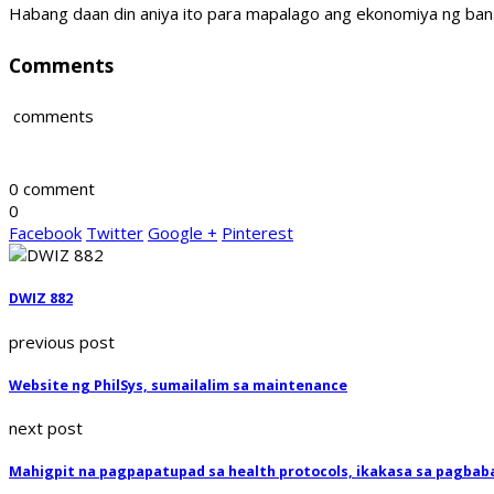
Habang daan din aniya ito para mapalago ang ekonomiya ng ba
Comments
comments
0 comment
0
Facebook
Twitter
Google +
Pinterest
DWIZ 882
previous post
Website ng PhilSys, sumailalim sa maintenance
next post
Mahigpit na pagpapatupad sa health protocols, ikakasa sa pagbab