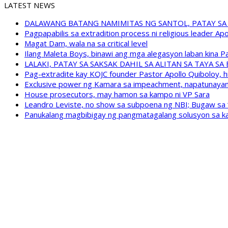
LATEST NEWS
DALAWANG BATANG NAMIMITAS NG SANTOL, PATAY SA
Pagpapabilis sa extradition process ni religious leader A
Magat Dam, wala na sa critical level
Ilang Maleta Boys, binawi ang mga alegasyon laban kina
LALAKI, PATAY SA SAKSAK DAHIL SA ALITAN SA TAYA S
Pag-extradite kay KOJC founder Pastor Apollo Quiboloy, hi
Exclusive power ng Kamara sa impeachment, napatunayan 
House prosecutors, may hamon sa kampo ni VP Sara
Leandro Leviste, no show sa subpoena ng NBI; Bugaw sa “h
Panukalang magbibigay ng pangmatagalang solusyon sa ka