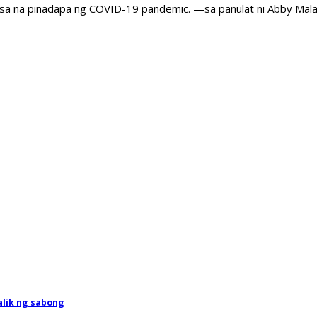
nsa na pinadapa ng COVID-19 pandemic. —sa panulat ni Abby Mal
alik ng sabong