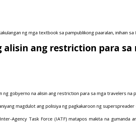
akulangan ng mga textbook sa pampublikong paaralan, inihain sa
alisin ang restriction para sa
g gobyerno na alisin ang restriction para sa mga travelers na 
e aniyang magdulot ang polisiya ng pagkakaroon ng superspreader 
Inter-Agency Task Force (IATF) matapos makita na gumanda ang