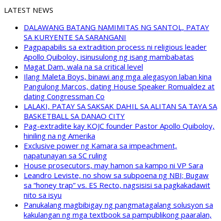
LATEST NEWS
DALAWANG BATANG NAMIMITAS NG SANTOL, PATAY
SA KURYENTE SA SARANGANI
Pagpapabilis sa extradition process ni religious leader
Apollo Quiboloy, isinusulong ng isang mambabatas
Magat Dam, wala na sa critical level
Ilang Maleta Boys, binawi ang mga alegasyon laban kina
Pangulong Marcos, dating House Speaker Romualdez at
dating Congressman Co
LALAKI, PATAY SA SAKSAK DAHIL SA ALITAN SA TAYA SA
BASKETBALL SA DANAO CITY
Pag-extradite kay KOJC founder Pastor Apollo Quiboloy,
hiniling na ng Amerika
Exclusive power ng Kamara sa impeachment,
napatunayan sa SC ruling
House prosecutors, may hamon sa kampo ni VP Sara
Leandro Leviste, no show sa subpoena ng NBI; Bugaw
sa “honey trap” vs. ES Recto, nagsisisi sa pagkakadawit
nito sa isyu
Panukalang magbibigay ng pangmatagalang solusyon sa
kakulangan ng mga textbook sa pampublikong paaralan,