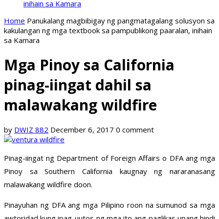
inihain sa Kamara
Home
Panukalang magbibigay ng pangmatagalang solusyon sa
kakulangan ng mga textbook sa pampublikong paaralan, inihain
sa Kamara
Mga Pinoy sa California
pinag-iingat dahil sa
malawakang wildfire
by
DWIZ 882
December 6, 2017
0 comment
Pinag-iingat ng Department of Foreign Affairs o DFA ang mga
Pinoy sa Southern California kaugnay ng nararanasang
malawakang wildfire doon.
Pinayuhan ng DFA ang mga Pilipino roon na sumunod sa mga
awtoridad kung ipag-uutos ng mga ito ang paglikas upang hindi