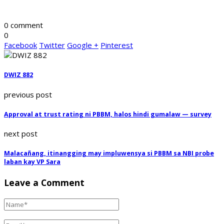
0 comment
0
Facebook
Twitter
Google +
Pinterest
DWIZ 882
previous post
Approval at trust rating ni PBBM, halos hindi gumalaw — survey
next post
Malacañang, itinangging may impluwensya si PBBM sa NBI probe
laban kay VP Sara
Leave a Comment