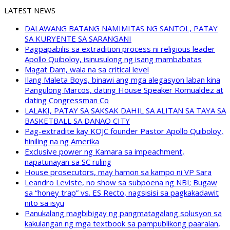
LATEST NEWS
DALAWANG BATANG NAMIMITAS NG SANTOL, PATAY
SA KURYENTE SA SARANGANI
Pagpapabilis sa extradition process ni religious leader
Apollo Quiboloy, isinusulong ng isang mambabatas
Magat Dam, wala na sa critical level
Ilang Maleta Boys, binawi ang mga alegasyon laban kina
Pangulong Marcos, dating House Speaker Romualdez at
dating Congressman Co
LALAKI, PATAY SA SAKSAK DAHIL SA ALITAN SA TAYA SA
BASKETBALL SA DANAO CITY
Pag-extradite kay KOJC founder Pastor Apollo Quiboloy,
hiniling na ng Amerika
Exclusive power ng Kamara sa impeachment,
napatunayan sa SC ruling
House prosecutors, may hamon sa kampo ni VP Sara
Leandro Leviste, no show sa subpoena ng NBI; Bugaw
sa “honey trap” vs. ES Recto, nagsisisi sa pagkakadawit
nito sa isyu
Panukalang magbibigay ng pangmatagalang solusyon sa
kakulangan ng mga textbook sa pampublikong paaralan,