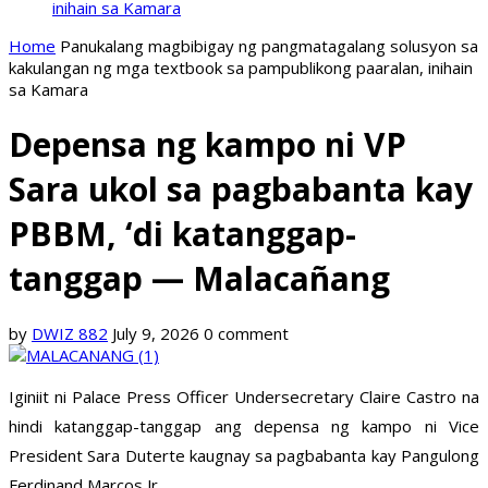
inihain sa Kamara
Home
Panukalang magbibigay ng pangmatagalang solusyon sa
kakulangan ng mga textbook sa pampublikong paaralan, inihain
sa Kamara
Depensa ng kampo ni VP
Sara ukol sa pagbabanta kay
PBBM, ‘di katanggap-
tanggap — Malacañang
by
DWIZ 882
July 9, 2026
0 comment
Iginiit ni Palace Press Officer Undersecretary Claire Castro na
hindi katanggap-tanggap ang depensa ng kampo ni Vice
President Sara Duterte kaugnay sa pagbabanta kay Pangulong
Ferdinand Marcos Jr.