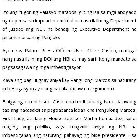
Ito ang tugon ng Palasyo matapos igiit ng isa sa mga abogado
ng depensa sa impeachment trial na nasa ilalim ng Department
of Justice ang NBI, na bahagi ng Executive Department na
pinamumunuan ng Pangulo.
Ayon kay Palace Press Officer Usec. Claire Castro, matagal
nang nasa ilalim ng DOJ ang NBI at may sarili itong mandato sa
pagsasagawa ng mga imbestigasyon.
Kaya ang pag-uugnay aniya kay Pangulong Marcos sa naturang
imbestigasyon ay isang napakababaw na argumento.
Binigyang-diin ni Usec. Castro na hindi lamang isa o dalawang
tao ang nakasaksi sa pagbabanta laban kina Pangulong Marcos,
First Lady, at dating House Speaker Martin Romualdez, kundi
maging ang publiko, kaya tungkulin aniya ng NBI na
imbestigahan ang naturang pahayag ng bise presidente.—sa