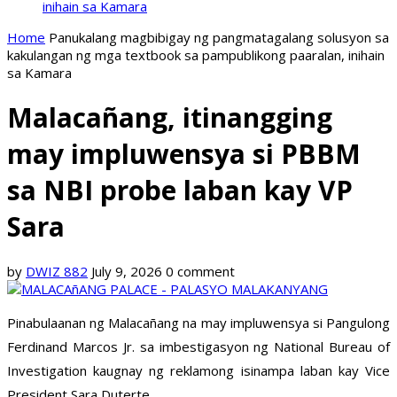
inihain sa Kamara
Home
Panukalang magbibigay ng pangmatagalang solusyon sa
kakulangan ng mga textbook sa pampublikong paaralan, inihain
sa Kamara
Malacañang, itinangging
may impluwensya si PBBM
sa NBI probe laban kay VP
Sara
by
DWIZ 882
July 9, 2026
0 comment
Pinabulaanan ng Malacañang na may impluwensya si Pangulong
Ferdinand Marcos Jr. sa imbestigasyon ng National Bureau of
Investigation kaugnay ng reklamong isinampa laban kay Vice
President Sara Duterte.