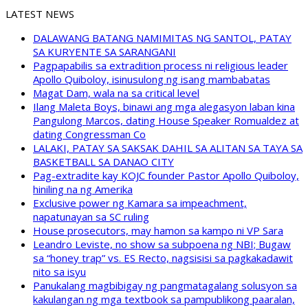
LATEST NEWS
DALAWANG BATANG NAMIMITAS NG SANTOL, PATAY
SA KURYENTE SA SARANGANI
Pagpapabilis sa extradition process ni religious leader
Apollo Quiboloy, isinusulong ng isang mambabatas
Magat Dam, wala na sa critical level
Ilang Maleta Boys, binawi ang mga alegasyon laban kina
Pangulong Marcos, dating House Speaker Romualdez at
dating Congressman Co
LALAKI, PATAY SA SAKSAK DAHIL SA ALITAN SA TAYA SA
BASKETBALL SA DANAO CITY
Pag-extradite kay KOJC founder Pastor Apollo Quiboloy,
hiniling na ng Amerika
Exclusive power ng Kamara sa impeachment,
napatunayan sa SC ruling
House prosecutors, may hamon sa kampo ni VP Sara
Leandro Leviste, no show sa subpoena ng NBI; Bugaw
sa “honey trap” vs. ES Recto, nagsisisi sa pagkakadawit
nito sa isyu
Panukalang magbibigay ng pangmatagalang solusyon sa
kakulangan ng mga textbook sa pampublikong paaralan,