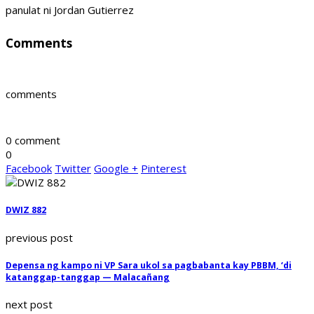
panulat ni Jordan Gutierrez
Comments
comments
0 comment
0
Facebook
Twitter
Google +
Pinterest
DWIZ 882
previous post
Depensa ng kampo ni VP Sara ukol sa pagbabanta kay PBBM, ‘di
katanggap-tanggap — Malacañang
next post