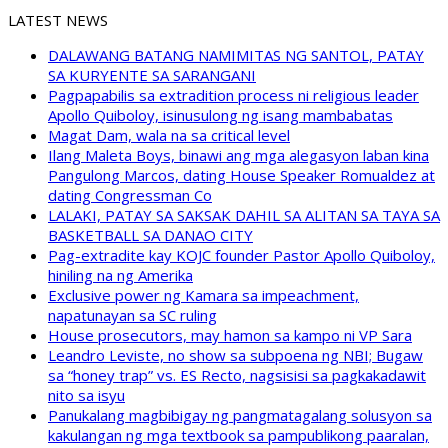
LATEST NEWS
DALAWANG BATANG NAMIMITAS NG SANTOL, PATAY
SA KURYENTE SA SARANGANI
Pagpapabilis sa extradition process ni religious leader
Apollo Quiboloy, isinusulong ng isang mambabatas
Magat Dam, wala na sa critical level
Ilang Maleta Boys, binawi ang mga alegasyon laban kina
Pangulong Marcos, dating House Speaker Romualdez at
dating Congressman Co
LALAKI, PATAY SA SAKSAK DAHIL SA ALITAN SA TAYA SA
BASKETBALL SA DANAO CITY
Pag-extradite kay KOJC founder Pastor Apollo Quiboloy,
hiniling na ng Amerika
Exclusive power ng Kamara sa impeachment,
napatunayan sa SC ruling
House prosecutors, may hamon sa kampo ni VP Sara
Leandro Leviste, no show sa subpoena ng NBI; Bugaw
sa “honey trap” vs. ES Recto, nagsisisi sa pagkakadawit
nito sa isyu
Panukalang magbibigay ng pangmatagalang solusyon sa
kakulangan ng mga textbook sa pampublikong paaralan,