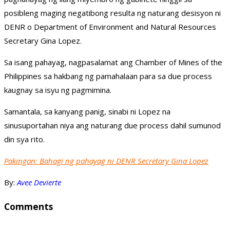
posibleng maging negatibong resulta ng naturang desisyon ni
DENR o Department of Environment and Natural Resources
Secretary Gina Lopez.
Sa isang pahayag, nagpasalamat ang Chamber of Mines of the
Philippines sa hakbang ng pamahalaan para sa due process
kaugnay sa isyu ng pagmimina.
Samantala, sa kanyang panig, sinabi ni Lopez na
sinusuportahan niya ang naturang due process dahil sumunod
din sya rito.
Pakingan: Bahagi ng pahayag ni DENR Secretary Gina Lopez
By:
Avee Devierte
Comments