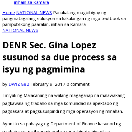
inihain sa Kamara
Home
NATIONAL NEWS
Panukalang magbibigay ng
pangmatagalang solusyon sa kakulangan ng mga textbook sa
pampublikong paaralan, inihain sa Kamara
NATIONAL NEWS
DENR Sec. Gina Lopez
susunod sa due process sa
isyu ng pagmimina
by
DWIZ 882
February 9, 2017
0 comment
Tiniyak ng Malacañang na walang magaganap na malawakang
pagkawala ng trabaho sa mga komunidad na apektado ng
pagsasara at pagsususpindi ng mga operasyon ng minahan.
Ayon ito sa pahayag ng Department of Finance kasunod ng
paghahayag ng ilang miyembro ng gabinete hinggil sa