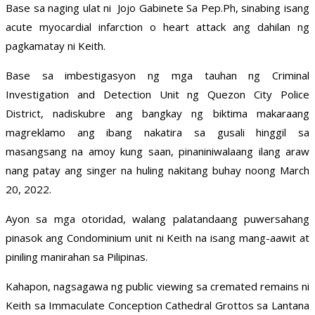
Base sa naging ulat ni Jojo Gabinete Sa Pep.Ph, sinabing isang
acute myocardial infarction o heart attack ang dahilan ng
pagkamatay ni Keith.
Base sa imbestigasyon ng mga tauhan ng Criminal
Investigation and Detection Unit ng Quezon City Police
District, nadiskubre ang bangkay ng biktima makaraang
magreklamo ang ibang nakatira sa gusali hinggil sa
masangsang na amoy kung saan, pinaniniwalaang ilang araw
nang patay ang singer na huling nakitang buhay noong March
20, 2022.
Ayon sa mga otoridad, walang palatandaang puwersahang
pinasok ang Condominium unit ni Keith na isang mang-aawit at
piniling manirahan sa Pilipinas.
Kahapon, nagsagawa ng public viewing sa cremated remains ni
Keith sa Immaculate Conception Cathedral Grottos sa Lantana