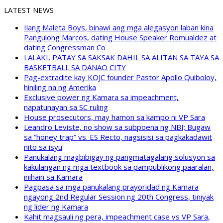
LATEST NEWS
Ilang Maleta Boys, binawi ang mga alegasyon laban kina
Pangulong Marcos, dating House Speaker Romualdez at
dating Congressman Co
LALAKI, PATAY SA SAKSAK DAHIL SA ALITAN SA TAYA SA
BASKETBALL SA DANAO CITY
Pag-extradite kay KOJC founder Pastor Apollo Quiboloy,
hiniling na ng Amerika
Exclusive power ng Kamara sa impeachment,
napatunayan sa SC ruling
House prosecutors, may hamon sa kampo ni VP Sara
Leandro Leviste, no show sa subpoena ng NBI; Bugaw
sa “honey trap” vs. ES Recto, nagsisisi sa pagkakadawit
nito sa isyu
Panukalang magbibigay ng pangmatagalang solusyon sa
kakulangan ng mga textbook sa pampublikong paaralan,
inihain sa Kamara
Pagpasa sa mga panukalang prayoridad ng Kamara
ngayong 2nd Regular Session ng 20th Congress, tiniyak
ng lider ng Kamara
Kahit magsauli ng pera, impeachment case vs VP Sara,