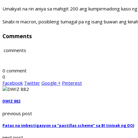
Umakyat na rin aniya sa mahigit 200 ang kumpirmadong kaso ng 
Sinabi ni macron, posibleng tumagal pa ng isang buwan ang kina
Comments
comments
0 comment
0
Facebook
Twitter
Google +
Pinterest
DWIZ 882
previous post
Patas na imbestigasyon sa “pastillas scheme” sa BI tiniyak ng DOJ
next post