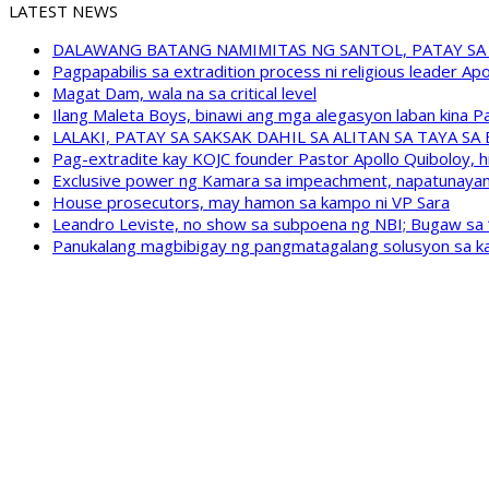
LATEST NEWS
DALAWANG BATANG NAMIMITAS NG SANTOL, PATAY SA
Pagpapabilis sa extradition process ni religious leader A
Magat Dam, wala na sa critical level
Ilang Maleta Boys, binawi ang mga alegasyon laban kina
LALAKI, PATAY SA SAKSAK DAHIL SA ALITAN SA TAYA S
Pag-extradite kay KOJC founder Pastor Apollo Quiboloy, hi
Exclusive power ng Kamara sa impeachment, napatunayan 
House prosecutors, may hamon sa kampo ni VP Sara
Leandro Leviste, no show sa subpoena ng NBI; Bugaw sa “h
Panukalang magbibigay ng pangmatagalang solusyon sa ka