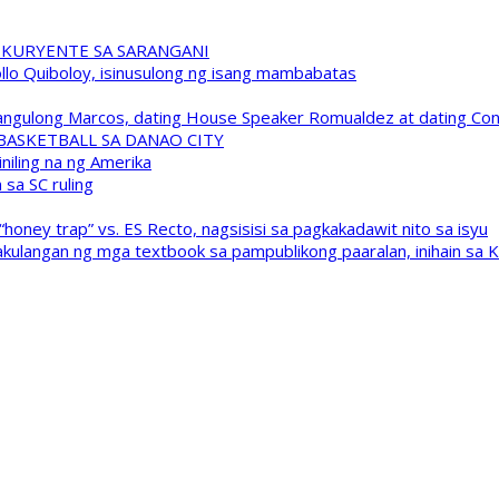
 KURYENTE SA SARANGANI
pollo Quiboloy, isinusulong ng isang mambabatas
 Pangulong Marcos, dating House Speaker Romualdez at dating C
A BASKETBALL SA DANAO CITY
niling na ng Amerika
sa SC ruling
oney trap” vs. ES Recto, nagsisisi sa pagkakadawit nito sa isyu
kulangan ng mga textbook sa pampublikong paaralan, inihain sa 