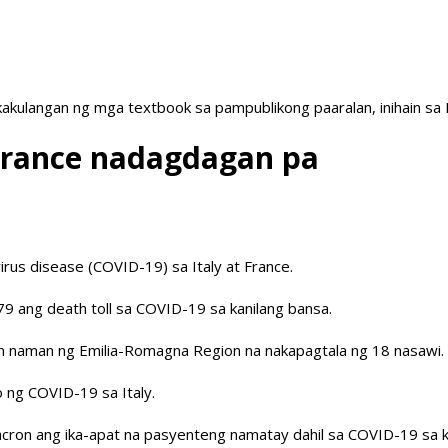
akulangan ng mga textbook sa pampublikong paaralan, inihain sa
, France nadagdagan pa
rus disease (COVID-19) sa Italy at France.
 79 ang death toll sa COVID-19 sa kanilang bansa.
dan naman ng Emilia-Romagna Region na nakapagtala ng 18 nasawi.
 ng COVID-19 sa Italy.
ron ang ika-apat na pasyenteng namatay dahil sa COVID-19 sa k