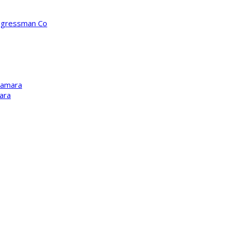
ongressman Co
Kamara
ara