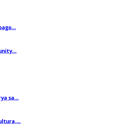
ago...
nity...
a sa...
tura,...