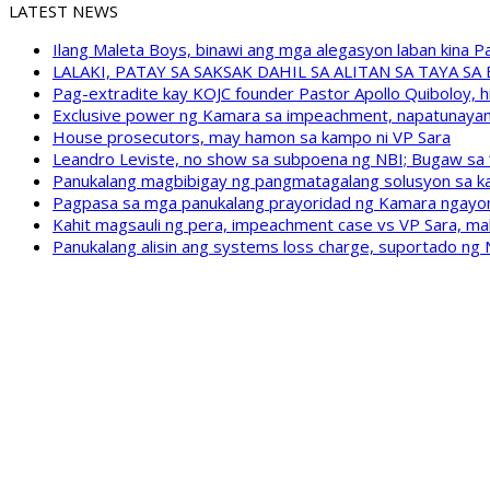
LATEST NEWS
Ilang Maleta Boys, binawi ang mga alegasyon laban kina
LALAKI, PATAY SA SAKSAK DAHIL SA ALITAN SA TAYA S
Pag-extradite kay KOJC founder Pastor Apollo Quiboloy, hi
Exclusive power ng Kamara sa impeachment, napatunayan 
House prosecutors, may hamon sa kampo ni VP Sara
Leandro Leviste, no show sa subpoena ng NBI; Bugaw sa “h
Panukalang magbibigay ng pangmatagalang solusyon sa ka
Pagpasa sa mga panukalang prayoridad ng Kamara ngayong
Kahit magsauli ng pera, impeachment case vs VP Sara, ma
Panukalang alisin ang systems loss charge, suportado ng