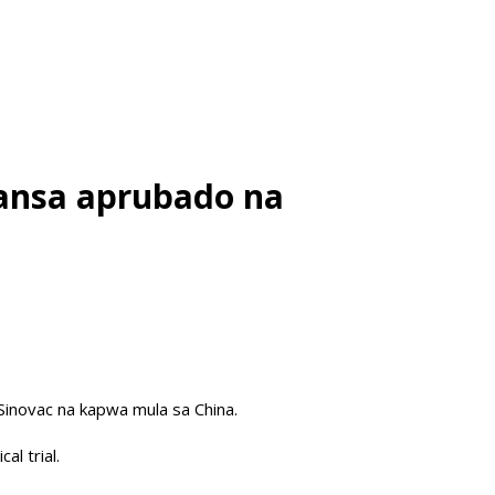
 bansa aprubado na
inovac na kapwa mula sa China.
l trial.