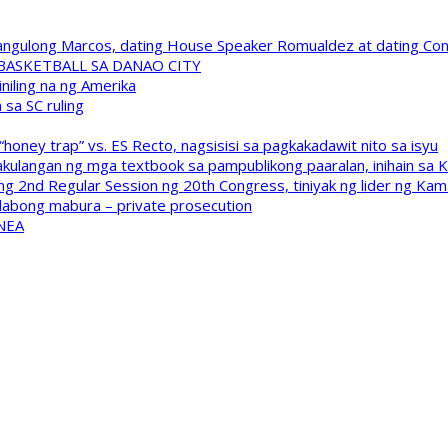
 Pangulong Marcos, dating House Speaker Romualdez at dating C
A BASKETBALL SA DANAO CITY
niling na ng Amerika
sa SC ruling
oney trap” vs. ES Recto, nagsisisi sa pagkakadawit nito sa isyu
kulangan ng mga textbook sa pampublikong paaralan, inihain sa 
 2nd Regular Session ng 20th Congress, tiniyak ng lider ng Kam
labong mabura – private prosecution
 NEA