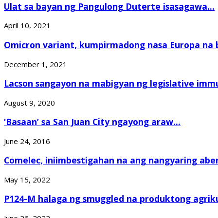
Ulat sa bayan ng Pangulong Duterte isasagawa...
April 10, 2021
Omicron variant, kumpirmadong nasa Europa na b
December 1, 2021
Lacson sangayon na mabigyan ng legislative immu
August 9, 2020
‘Basaan’ sa San Juan City ngayong araw...
June 24, 2016
Comelec, iniimbestigahan na ang nangyaring abery
May 15, 2022
P124-M halaga ng smuggled na produktong agrikul
June 26, 2022