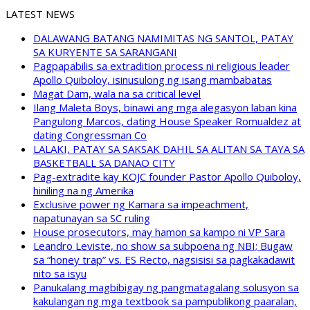
LATEST NEWS
DALAWANG BATANG NAMIMITAS NG SANTOL, PATAY
SA KURYENTE SA SARANGANI
Pagpapabilis sa extradition process ni religious leader
Apollo Quiboloy, isinusulong ng isang mambabatas
Magat Dam, wala na sa critical level
Ilang Maleta Boys, binawi ang mga alegasyon laban kina
Pangulong Marcos, dating House Speaker Romualdez at
dating Congressman Co
LALAKI, PATAY SA SAKSAK DAHIL SA ALITAN SA TAYA SA
BASKETBALL SA DANAO CITY
Pag-extradite kay KOJC founder Pastor Apollo Quiboloy,
hiniling na ng Amerika
Exclusive power ng Kamara sa impeachment,
napatunayan sa SC ruling
House prosecutors, may hamon sa kampo ni VP Sara
Leandro Leviste, no show sa subpoena ng NBI; Bugaw
sa “honey trap” vs. ES Recto, nagsisisi sa pagkakadawit
nito sa isyu
Panukalang magbibigay ng pangmatagalang solusyon sa
kakulangan ng mga textbook sa pampublikong paaralan,