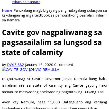
inihain sa Kamara
Home
Panukalang magbibigay ng pangmatagalang solusyon sa
kakulangan ng mga textbook sa pampublikong paaralan, inihain
sa Kamara
Cavite gov nagpaliwanag sa
pagsasailalim sa lungsod sa
state of calamity
by
DWIZ 882
January 16, 2020
0 comment
Nagpaliwanag si Cavite Governor Jonvic Remulla kung bakit
isinailalim nila sa state of calamity ang Cavite gayung hindi
naman ito masyadong apektado ng pagputok ng Bulkang Taal.
Ayon kay Remulla, nasa 15,000 Batangueño ang kanilang
kinukupkop sa kasalukuyan na kailangan nilang suportahan.