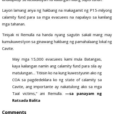
Layon lamang anya ng hakbang na makagamit ng P15-milyong
calamity fund para sa mga evacuees na napalayo sa kanilang
mga tahanan.
Tiniyak ni Remulla na handa nyang sagutin sakali mang may
kumukuwestyon sa ginawang hakbang ng pamahalaang lokal ng
Cavite.
May mga 15,000 evacuees kami mula Batangas,
kaya kailangan namin ang calamity fund para sila ay
matulungan… Titiisin ko na kung kuwestyunin ako ng
COA sa pagdedeklara ko ng state of calamity sa
Cavite, ang importante ay nakatulong ako sa mga
Taal victims,” ani Remulla.
—sa panayam ng
Ratsada Balita
Comments