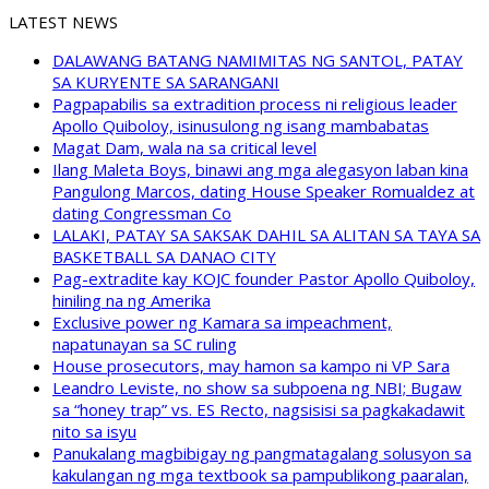
LATEST NEWS
DALAWANG BATANG NAMIMITAS NG SANTOL, PATAY
SA KURYENTE SA SARANGANI
Pagpapabilis sa extradition process ni religious leader
Apollo Quiboloy, isinusulong ng isang mambabatas
Magat Dam, wala na sa critical level
Ilang Maleta Boys, binawi ang mga alegasyon laban kina
Pangulong Marcos, dating House Speaker Romualdez at
dating Congressman Co
LALAKI, PATAY SA SAKSAK DAHIL SA ALITAN SA TAYA SA
BASKETBALL SA DANAO CITY
Pag-extradite kay KOJC founder Pastor Apollo Quiboloy,
hiniling na ng Amerika
Exclusive power ng Kamara sa impeachment,
napatunayan sa SC ruling
House prosecutors, may hamon sa kampo ni VP Sara
Leandro Leviste, no show sa subpoena ng NBI; Bugaw
sa “honey trap” vs. ES Recto, nagsisisi sa pagkakadawit
nito sa isyu
Panukalang magbibigay ng pangmatagalang solusyon sa
kakulangan ng mga textbook sa pampublikong paaralan,