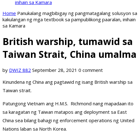
inihain sa Kamara
Home
Panukalang magbibigay ng pangmatagalang solusyon sa
kakulangan ng mga textbook sa pampublikong paaralan, inihain
sa Kamara
British warship, tumawid sa
Taiwan Strait, China umalma
by
DWIZ 882
September 28, 2021
0 comment
Kinundena ng China ang pagtawid ng isang British warship sa
Taiwan strait.
Patungong Vietnam ang H.M.S. Richmond nang mapadaan ito
sa karagatan ng Taiwan matapos ang deployment sa East
China sea bilang bahagi ng enforcement operations ng United
Nations laban sa North Korea.