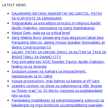
LATEST NEWS
DALAWANG BATANG NAMIMITAS NG SANTOL, PATAY
SA KURYENTE SA SARANGANI
Pagpapabilis sa extradition process ni religious leader
Apollo Quiboloy, isinusulong ng isang mambabatas
Magat Dam, wala na sa critical level
Ilang Maleta Boys, binawi ang mga alegasyon laban kina
Pangulong Marcos, dating House Speaker Romualdez at
dating Congressman Co
LALAKI, PATAY SA SAKSAK DAHIL SA ALITAN SA TAYA SA
BASKETBALL SA DANAO CITY
Pag-extradite kay KOJC founder Pastor Apollo Quiboloy,
hiniling na ng Amerika
Exclusive power ng Kamara sa impeachment,
napatunayan sa SC ruling
House prosecutors, may hamon sa kampo ni VP Sara
Leandro Leviste, no show sa subpoena ng NBI; Bugaw
sa “honey trap” vs. ES Recto, nagsisisi sa pagkakadawit
nito sa isyu
Panukalang magbibigay ng pangmatagalang solusyon sa
kakulangan ng mga textbook sa pampublikong paaralan,