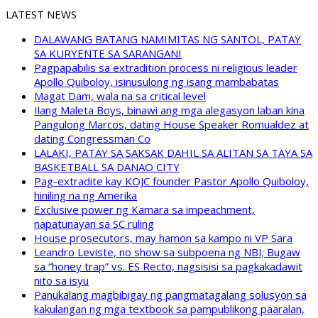
LATEST NEWS
DALAWANG BATANG NAMIMITAS NG SANTOL, PATAY
SA KURYENTE SA SARANGANI
Pagpapabilis sa extradition process ni religious leader
Apollo Quiboloy, isinusulong ng isang mambabatas
Magat Dam, wala na sa critical level
Ilang Maleta Boys, binawi ang mga alegasyon laban kina
Pangulong Marcos, dating House Speaker Romualdez at
dating Congressman Co
LALAKI, PATAY SA SAKSAK DAHIL SA ALITAN SA TAYA SA
BASKETBALL SA DANAO CITY
Pag-extradite kay KOJC founder Pastor Apollo Quiboloy,
hiniling na ng Amerika
Exclusive power ng Kamara sa impeachment,
napatunayan sa SC ruling
House prosecutors, may hamon sa kampo ni VP Sara
Leandro Leviste, no show sa subpoena ng NBI; Bugaw
sa “honey trap” vs. ES Recto, nagsisisi sa pagkakadawit
nito sa isyu
Panukalang magbibigay ng pangmatagalang solusyon sa
kakulangan ng mga textbook sa pampublikong paaralan,