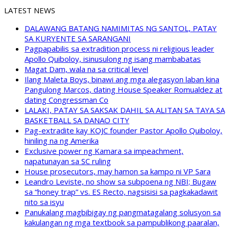
LATEST NEWS
DALAWANG BATANG NAMIMITAS NG SANTOL, PATAY
SA KURYENTE SA SARANGANI
Pagpapabilis sa extradition process ni religious leader
Apollo Quiboloy, isinusulong ng isang mambabatas
Magat Dam, wala na sa critical level
Ilang Maleta Boys, binawi ang mga alegasyon laban kina
Pangulong Marcos, dating House Speaker Romualdez at
dating Congressman Co
LALAKI, PATAY SA SAKSAK DAHIL SA ALITAN SA TAYA SA
BASKETBALL SA DANAO CITY
Pag-extradite kay KOJC founder Pastor Apollo Quiboloy,
hiniling na ng Amerika
Exclusive power ng Kamara sa impeachment,
napatunayan sa SC ruling
House prosecutors, may hamon sa kampo ni VP Sara
Leandro Leviste, no show sa subpoena ng NBI; Bugaw
sa “honey trap” vs. ES Recto, nagsisisi sa pagkakadawit
nito sa isyu
Panukalang magbibigay ng pangmatagalang solusyon sa
kakulangan ng mga textbook sa pampublikong paaralan,