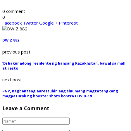
0 comment
0
Facebook
Twitter
Google +
Pinterest
DWIZ 882
previous post
‘Di bakunadong residente ng bansang Kazakhstan, bawal sa mall
at resto
next post
PNP, nagbantang aarestuhin ang sinumang magtatangkang
magpaturok ng booster shots kontra COVID-19
Leave a Comment