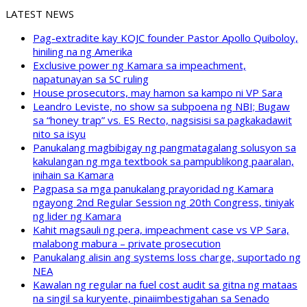
LATEST NEWS
Pag-extradite kay KOJC founder Pastor Apollo Quiboloy,
hiniling na ng Amerika
Exclusive power ng Kamara sa impeachment,
napatunayan sa SC ruling
House prosecutors, may hamon sa kampo ni VP Sara
Leandro Leviste, no show sa subpoena ng NBI; Bugaw
sa “honey trap” vs. ES Recto, nagsisisi sa pagkakadawit
nito sa isyu
Panukalang magbibigay ng pangmatagalang solusyon sa
kakulangan ng mga textbook sa pampublikong paaralan,
inihain sa Kamara
Pagpasa sa mga panukalang prayoridad ng Kamara
ngayong 2nd Regular Session ng 20th Congress, tiniyak
ng lider ng Kamara
Kahit magsauli ng pera, impeachment case vs VP Sara,
malabong mabura – private prosecution
Panukalang alisin ang systems loss charge, suportado ng
NEA
Kawalan ng regular na fuel cost audit sa gitna ng mataas
na singil sa kuryente, pinaiimbestigahan sa Senado