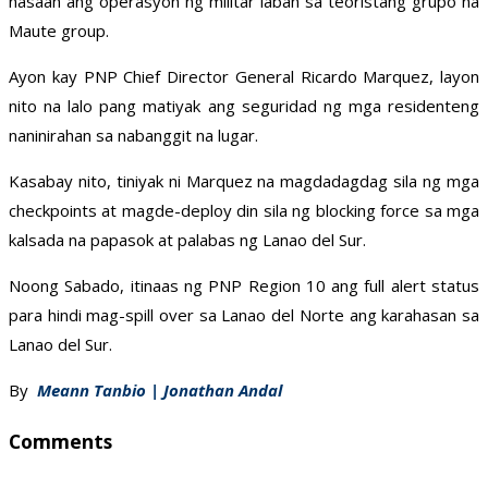
nasaan ang operasyon ng militar laban sa teoristang grupo na
Maute group.
Ayon kay PNP Chief Director General Ricardo Marquez, layon
nito na lalo pang matiyak ang seguridad ng mga residenteng
naninirahan sa nabanggit na lugar.
Kasabay nito, tiniyak ni Marquez na magdadagdag sila ng mga
checkpoints at magde-deploy din sila ng blocking force sa mga
kalsada na papasok at palabas ng Lanao del Sur.
Noong Sabado, itinaas ng PNP Region 10 ang full alert status
para hindi mag-spill over sa Lanao del Norte ang karahasan sa
Lanao del Sur.
By
Meann Tanbio | Jonathan Andal
Comments