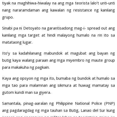
tiyak na maghihiwa-hiwalay na ang mga teorista lalo’t unti-unti
nang nararamdaman ang kawalan ng resistance ng kanilang
grupo.
Sinabi pa ni Detoyato na garantisadong mag-i- spread out ang
kanilang mga target at hindi malayong humalo na rin ito sa
matataong lugar.
Ito’y sa kadahilanang mabundok at magubat ang bayan ng
butig kaya walang paraan ang mga miyembro ng maute group
para makakuha ng pagkain.
Kaya ang opsyon ng mga ito, bumaba ng bundok at humalo sa
mga tao para malamnan ang sikmura at huwag mamatay sa
gutom kundi man sa giyera.
Samantala, pinag-aaralan ng Philippine National Police (PNP)
ang pagdaragdag ng mga tauhan sa Butig, Lanao del Sur kung