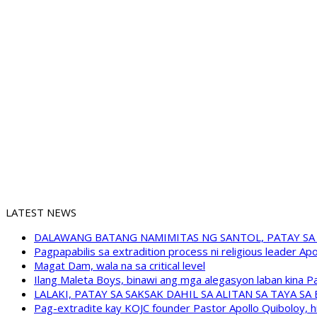
LATEST NEWS
DALAWANG BATANG NAMIMITAS NG SANTOL, PATAY SA
Pagpapabilis sa extradition process ni religious leader A
Magat Dam, wala na sa critical level
Ilang Maleta Boys, binawi ang mga alegasyon laban kina
LALAKI, PATAY SA SAKSAK DAHIL SA ALITAN SA TAYA S
Pag-extradite kay KOJC founder Pastor Apollo Quiboloy, hi