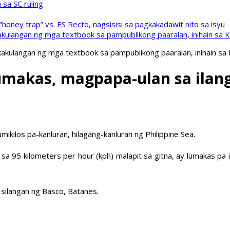
sa SC ruling
oney trap” vs. ES Recto, nagsisisi sa pagkakadawit nito sa isyu
kulangan ng mga textbook sa pampublikong paaralan, inihain sa 
akulangan ng mga textbook sa pampublikong paaralan, inihain sa
umakas, magpapa-ulan sa ilang
kilos pa-kanluran, hilagang-kanluran ng Philippine Sea.
t sa 95 kilometers per hour (kph) malapit sa gitna, ay lumakas
silangan ng Basco, Batanes.