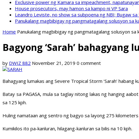
Exclusive power ng Kamara sa impeachment, napatunayan 
House prosecutors, may hamon sa kampo ni VP Sara
Leandro Leviste, no show sa subpoena ng NBI; Bugaw sa “h
Panukalang magbibigay ng pangmatagalang solusyon sa ka
Home
Panukalang magbibigay ng pangmatagalang solusyon sa k
Bagyong ‘Sarah’ bahagyang l
by
DWIZ 882
November 21, 2019
0 comment
Bahagyang lumakas ang Severe Tropical Storm ‘Sarah’ habang kumi
Batay sa PAGASA, mula sa taglay nitong lakas ng hanging aabo
sa 125 kph.
Huling namataan ang sentro ng bagyo sa layong 275 kilometers 
Kumikilos ito pa-kanluran, hilagang-kanluran sa bilis na 10 kph.