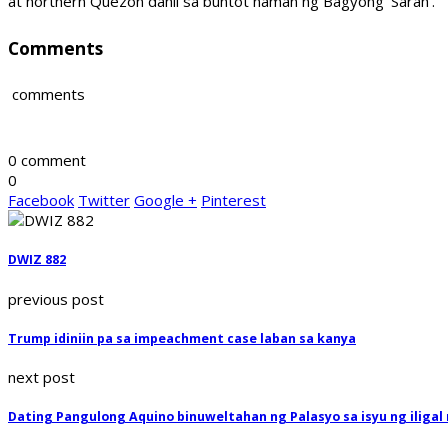
at northern Quezon dahil sa buntot naman ng Bagyong ‘Sarah’.
Comments
comments
0 comment
0
Facebook
Twitter
Google +
Pinterest
DWIZ 882
previous post
Trump idiniin pa sa impeachment case laban sa kanya
next post
Dating Pangulong Aquino binuweltahan ng Palasyo sa isyu ng iligal