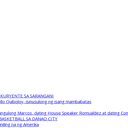
 KURYENTE SA SARANGANI
pollo Quiboloy, isinusulong ng isang mambabatas
 Pangulong Marcos, dating House Speaker Romualdez at dating C
A BASKETBALL SA DANAO CITY
niling na ng Amerika