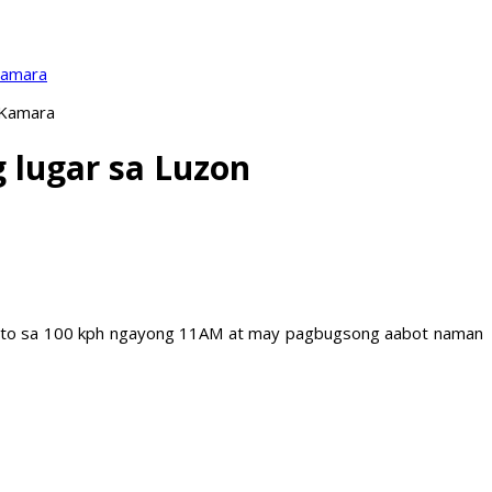
Kamara
 Kamara
 lugar sa Luzon
 pa ito sa 100 kph ngayong 11AM at may pagbugsong aabot naman