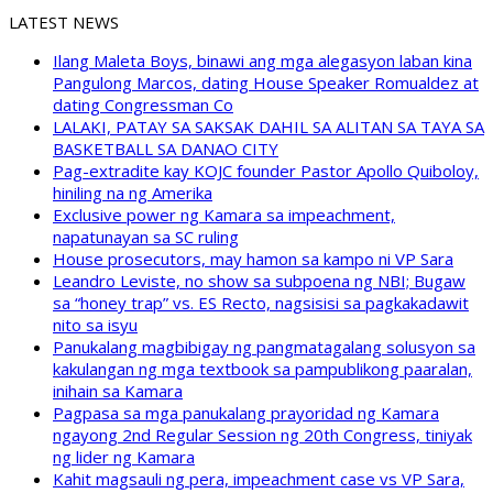
LATEST NEWS
Ilang Maleta Boys, binawi ang mga alegasyon laban kina
Pangulong Marcos, dating House Speaker Romualdez at
dating Congressman Co
LALAKI, PATAY SA SAKSAK DAHIL SA ALITAN SA TAYA SA
BASKETBALL SA DANAO CITY
Pag-extradite kay KOJC founder Pastor Apollo Quiboloy,
hiniling na ng Amerika
Exclusive power ng Kamara sa impeachment,
napatunayan sa SC ruling
House prosecutors, may hamon sa kampo ni VP Sara
Leandro Leviste, no show sa subpoena ng NBI; Bugaw
sa “honey trap” vs. ES Recto, nagsisisi sa pagkakadawit
nito sa isyu
Panukalang magbibigay ng pangmatagalang solusyon sa
kakulangan ng mga textbook sa pampublikong paaralan,
inihain sa Kamara
Pagpasa sa mga panukalang prayoridad ng Kamara
ngayong 2nd Regular Session ng 20th Congress, tiniyak
ng lider ng Kamara
Kahit magsauli ng pera, impeachment case vs VP Sara,