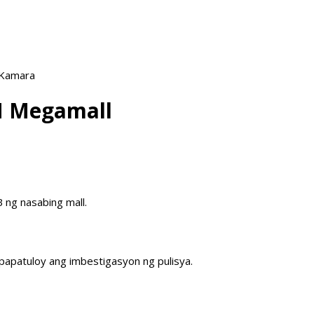
 Kamara
M Megamall
 ng nasabing mall.
papatuloy ang imbestigasyon ng pulisya.