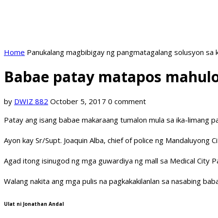
Home
Panukalang magbibigay ng pangmatagalang solusyon sa k
Babae patay matapos mahulo
by
DWIZ 882
October 5, 2017
0 comment
Patay ang isang babae makaraang tumalon mula sa ika-limang p
Ayon kay Sr/Supt. Joaquin Alba, chief of police ng Mandaluyong
Agad itong isinugod ng mga guwardiya ng mall sa Medical City Pas
Walang nakita ang mga pulis na pagkakakilanlan sa nasabing bab
Ulat ni Jonathan Andal