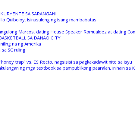
 KURYENTE SA SARANGANI
pollo Quiboloy, isinusulong ng isang mambabatas
 Pangulong Marcos, dating House Speaker Romualdez at dating C
A BASKETBALL SA DANAO CITY
niling na ng Amerika
sa SC ruling
oney trap” vs. ES Recto, nagsisisi sa pagkakadawit nito sa isyu
kulangan ng mga textbook sa pampublikong paaralan, inihain sa 