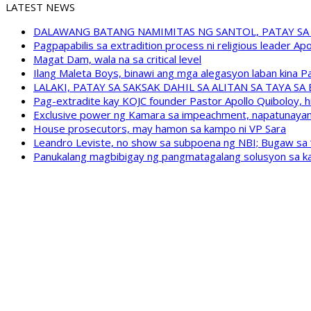
LATEST NEWS
DALAWANG BATANG NAMIMITAS NG SANTOL, PATAY SA
Pagpapabilis sa extradition process ni religious leader A
Magat Dam, wala na sa critical level
Ilang Maleta Boys, binawi ang mga alegasyon laban kina
LALAKI, PATAY SA SAKSAK DAHIL SA ALITAN SA TAYA S
Pag-extradite kay KOJC founder Pastor Apollo Quiboloy, hi
Exclusive power ng Kamara sa impeachment, napatunayan 
House prosecutors, may hamon sa kampo ni VP Sara
Leandro Leviste, no show sa subpoena ng NBI; Bugaw sa “h
Panukalang magbibigay ng pangmatagalang solusyon sa ka