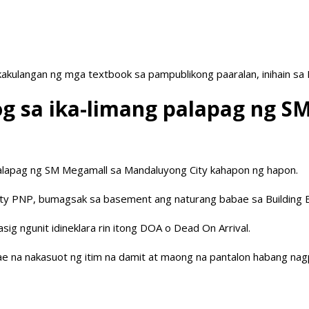
akulangan ng mga textbook sa pampublikong paaralan, inihain sa
g sa ika-limang palapag ng S
alapag ng SM Megamall sa Mandaluyong City kahapon ng hapon.
 City PNP, bumagsak sa basement ang naturang babae sa Building B
ig ngunit idineklara rin itong DOA o Dead On Arrival.
ae na nakasuot ng itim na damit at maong na pantalon habang nag